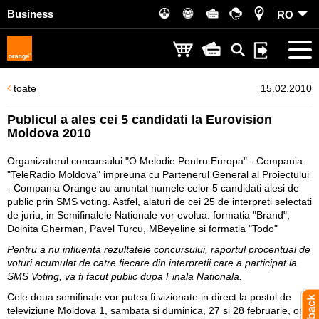
Business
RO
toate
15.02.2010
Publicul a ales cei 5 candidati la Eurovision
Moldova 2010
Organizatorul concursului "O Melodie Pentru Europa" - Compania
"TeleRadio Moldova" impreuna cu Partenerul General al Proiectului
- Compania Orange au anuntat numele celor 5 candidati alesi de
public prin SMS voting. Astfel, alaturi de cei 25 de interpreti selectati
de juriu, in Semifinalele Nationale vor evolua: formatia "Brand",
Doinita Gherman, Pavel Turcu, MBeyeline si formatia "Todo"
Pentru a nu influenta rezultatele concursului, raportul procentual de
voturi acumulat de catre fiecare din interpretii care a participat la
SMS Voting, va fi facut public dupa Finala Nationala.
Cele doua semifinale vor putea fi vizionate in direct la postul de
televiziune Moldova 1, sambata si duminica, 27 si 28 februarie, ora