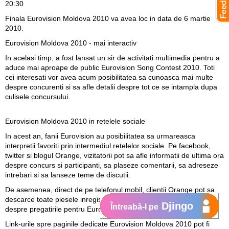
20:30
Finala Eurovision Moldova 2010 va avea loc in data de 6 martie
2010.
Eurovision Moldova 2010 - mai interactiv
In acelasi timp, a fost lansat un sir de activitati multimedia pentru a
aduce mai aproape de public Eurovision Song Contest 2010. Toti
cei interesati vor avea acum posibilitatea sa cunoasca mai multe
despre concurenti si sa afle detalii despre tot ce se intampla dupa
culisele concursului.
Eurovision Moldova 2010 in retelele sociale
In acest an, fanii Eurovision au posibilitatea sa urmareasca
interpretii favoriti prin intermediul retelelor sociale. Pe facebook,
twitter si blogul Orange, vizitatorii pot sa afle informatii de ultima ora
despre concurs si participanti, sa plaseze comentarii, sa adreseze
intrebari si sa lanseze teme de discutii.
De asemenea, direct de pe telefonul mobil, clientii Orange pot sa
descarce toate piesele inregistrate la concurs si sa afle amanunte
Djingo
Întreabă-l pe
despre pregatirile pentru Eurovision.
Link-urile spre paginile dedicate Eurovision Moldova 2010 pot fi