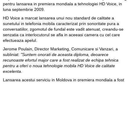
pentru lansarea in premiera mondiala a tehnologiei HD Voice, in
luna septembrie 2009.
HD Voice a marcat lansarea unui nou standard de calitate a
sunetului in telefonia mobila caracterizat prin sonoritate pura a
conversatiilor, zgomotul de fundal este vadit atenuat, creandu-se
senzatia ca interlocutorul se afla in aceeasi camera cu cel care
efectueaza apelul.
Jerome Poulain, Director Marketing, Comunicare si Vanzari, a
subliniat:
"Suntem onorati de aceasta diploma, deoarece
recunoaste efortul major care a fost realizat de echipa tehnica
pentru a oferi o noua tehnologie mobila HD Voice de calitate
excelenta.
Lansarea acestui serviciu in Moldova in premiera mondiala a fost
recunoscuta de intreaga lume. Despre acest eveniment au scris
ziare ca Forbes, New York Times si Herald Tribune. Acest premiu a
fost recunoscut, de asemenea, ca cel mai mare progres tehnologic
la Mobile World Congress 2010 in Barcelona.
Expertii din Moldova contribuie deja la nivel mondial la
implementarea acestei tehnologii, care este acum pus in aplicare in
toate chipset-urile integrate in telefoanele mobile de generatia a
treia."