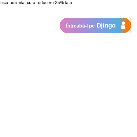
unica nelimitat cu o reducere 25% fata
Djingo
Întreabă-l pe
 lunara noua, lei, incl. TVA
20
30
atoarea zi de facturare. Optiunile