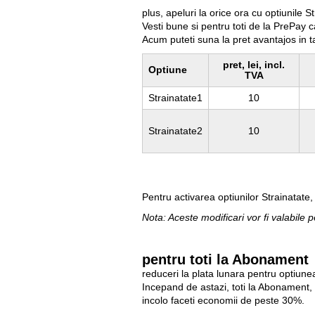
plus, apeluri la orice ora cu optiunile S
Vesti bune si pentru toti de la PrePay 
Acum puteti suna la pret avantajos in tar
pret, lei, incl.
Optiune
TVA
Strainatate1
10
Strainatate2
10
Pentru activarea optiunilor Strainatate,
Nota: Aceste modificari vor fi valabile p
pentru toti la Abonament
reduceri la plata lunara pentru optiune
Incepand de astazi, toti la Abonament,
incolo faceti economii de peste 30%.