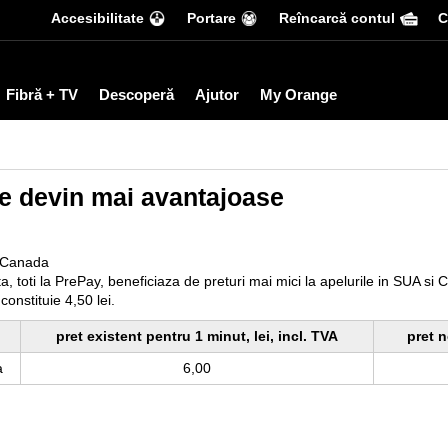
Accesibilitate
Portare
Reîncarcă contul
С
Fibră + TV
Descoperă
Ajutor
My Orange
re devin mai avantajoase
i Canada
 toti la PrePay, beneficiaza de preturi mai mici la apelurile in SUA si
constituie 4,50 lei.
pret existent pentru 1 minut, lei, incl. TVA
pret n
a
6,00