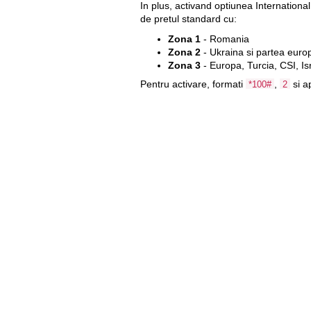
In plus, activand optiunea Internationa
de pretul standard cu:
Zona 1
- Romania
Zona 2
- Ukraina si partea europ
Zona 3
- Europa, Turcia, CSI, Is
Pentru activare, formati
,
si a
*100#
2
Optiune
International 1 zona
International 2 zone
Nota: Plata lunara pentru abonatii car
International nu sunt valabile pentru 