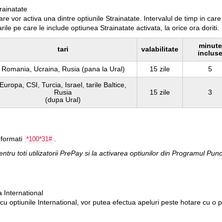
trainatate
care vor activa una dintre
optiunile Strainatate
. Intervalul de timp in care
ile pe care le include optiunea Strainatate activata, la orice ora doriti.
minute
tari
valabilitate
inclus
Romania, Ucraina, Rusia (pana la Ural)
15 zile
5
Europa, CSI, Turcia, Israel, tarile Baltice,
Rusia
15 zile
3
(dupa Ural)
 formati
.
*100*31#
entru toti utilizatorii PrePay si la activarea optiunilor din Programul Pu
a International
 cu
optiunile International
, vor putea efectua apeluri peste hotare cu o 