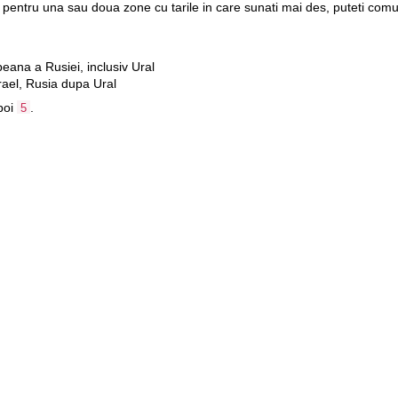
l pentru una sau doua zone cu tarile in care sunati mai des, puteti com
eana a Rusiei, inclusiv Ural
rael, Rusia dupa Ural
poi
.
5
plata lunara existenta, lei, incl.TVA
plata
30
48
e deja au activat una sau ambele optiuni se va modifica automat din urm
Abonament Pantera 260 si Pantera 560.