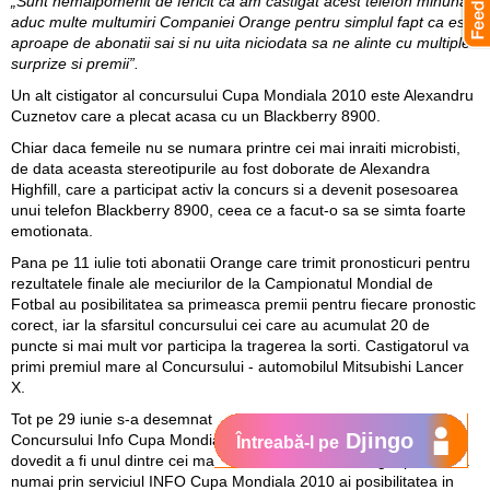
„Sunt nemaipomenit de fericit ca am castigat acest telefon minunat,
aduc multe multumiri Companiei Orange pentru simplul fapt ca este
aproape de abonatii sai si nu uita niciodata sa ne alinte cu multiple
surprize si premii”.
Un alt cistigator al concursului Cupa Mondiala 2010 este
Alexandru
Cuznetov
care a plecat acasa cu un Blackberry 8900.
Chiar daca femeile nu se numara printre cei mai inraiti microbisti,
de data aceasta stereotipurile au fost doborate de
Alexandra
Highfill
, care a participat activ la concurs si a devenit posesoarea
unui telefon Blackberry 8900, ceea ce a facut-o sa se simta foarte
emotionata.
Pana pe 11 iulie toti abonatii Orange care trimit pronosticuri pentru
rezultatele finale ale meciurilor de la Campionatul Mondial de
Fotbal au posibilitatea sa primeasca premii pentru fiecare pronostic
corect, iar la sfarsitul concursului cei care au acumulat 20 de
puncte si mai mult vor participa la tragerea la sorti. Castigatorul va
primi premiul mare al Concursului - automobilul Mitsubishi Lancer
X.
Tot pe 29 iunie s-a desemnat si cel de-al doilea castigator al
Djingo
Concursului Info Cupa Mondiala 2010,
Renat Mazureac
, care s-a
Întreabă-l pe
dovedit a fi unul dintre cei mai informati abonati Orange, pentru ca
numai prin serviciul INFO Cupa Mondiala 2010 ai posibilitatea in