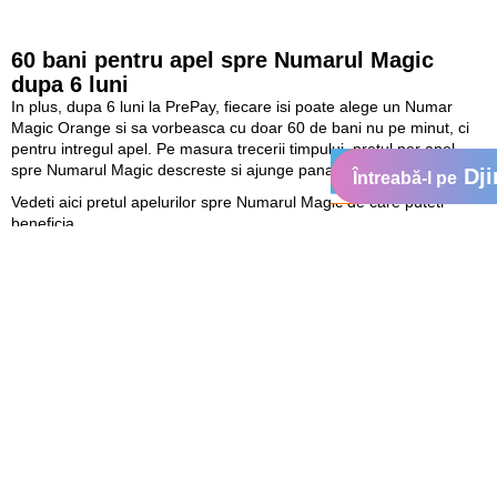
60 bani pentru apel spre Numarul Magic
dupa 6 luni
In plus, dupa 6 luni la PrePay, fiecare isi poate alege un Numar
Magic Orange si sa vorbeasca cu doar 60 de bani nu pe minut, ci
pentru intregul apel. Pe masura trecerii timpului, pretul per apel
spre Numarul Magic descreste si ajunge pana la gratuit.
Dji
Întreabă-l pe
Vedeti aici pretul apelurilor spre Numarul Magic de care puteti
beneficia
mai mult Internet mobil la pret redus cu
Pachetele Multimedia
La PrePay Internetul pentru mobil devine mai accesibil. Pachetele
Orange World devin acum Pachete Multimedia si includ acum mai
mult trafic la acelasi pret, SMS sau MMS in tara si peste hotare.
In plus, acum aveti Pachetul Multimedia pentru o zi, care va ofera
100 MB trafic cu doar 10 lei.