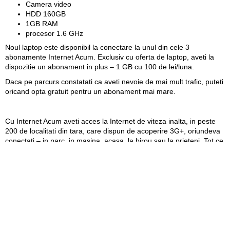
Camera video
HDD 160GB
1GB RAM
procesor 1.6 GHz
Noul laptop este disponibil la conectare la unul din cele 3
abonamente Internet Acum. Exclusiv cu oferta de laptop, aveti la
dispozitie un abonament in plus – 1 GB cu 100 de lei/luna.
Daca pe parcurs constatati ca aveti nevoie de mai mult trafic, puteti
oricand opta gratuit pentru un abonament mai mare.
Cu Internet Acum aveti acces la Internet de viteza inalta, in peste
200 de localitati din tara, care dispun de acoperire 3G+, oriundeva
conectati – in parc, in masina, acasa, la birou sau la prieteni. Tot ce
este necesar pentru acces la Internet este: un abonament Internet
Acum si un modem 3G conectat la un computer.
Reteaua 3G+ de la Orange este unica din tara care are capacitate
de pana la 21 Mbps. Iar aceasta inseamna ca, utilizand un modem
3G+ compatibil, cum ar fi Huawei E 1820, puteti naviga cu viteza de
pana la 10 Mbps in majoritatea localitatilor cu acoperire 3G+.
Totodata, numai cu Internet Acum dupa consumarea traficului
inclus in abonament, continuati sa navigati la viteza redusa pe