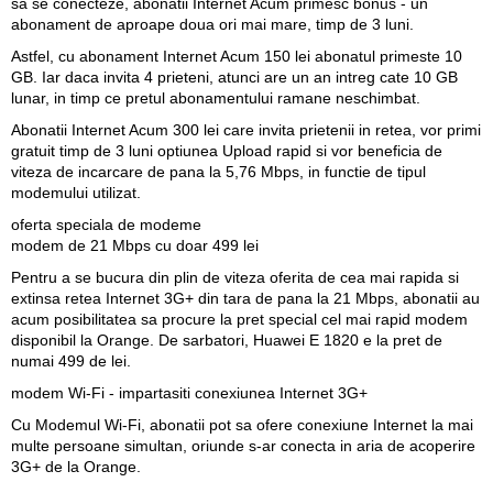
sa se conecteze, abonatii Internet Acum primesc bonus - un
abonament de aproape doua ori mai mare, timp de 3 luni.
Astfel, cu abonament Internet Acum 150 lei abonatul primeste 10
GB. Iar daca invita 4 prieteni, atunci are un an intreg cate 10 GB
lunar, in timp ce pretul abonamentului ramane neschimbat.
Abonatii Internet Acum 300 lei care invita prietenii in retea, vor primi
gratuit timp de 3 luni optiunea Upload rapid si vor beneficia de
viteza de incarcare de pana la 5,76 Mbps, in functie de tipul
modemului utilizat.
oferta speciala de modeme
modem de 21 Mbps cu doar 499 lei
Pentru a se bucura din plin de viteza oferita de cea mai rapida si
extinsa retea Internet 3G+ din tara de pana la 21 Mbps, abonatii au
acum posibilitatea sa procure la pret special cel mai rapid modem
disponibil la Orange. De sarbatori,
Huawei E 1820 e la pret de
numai 499 de lei
.
modem Wi-Fi - impartasiti conexiunea Internet 3G+
Cu Modemul Wi-Fi, abonatii pot sa ofere conexiune Internet la mai
multe persoane simultan, oriunde s-ar conecta in aria de acoperire
3G+ de la Orange.