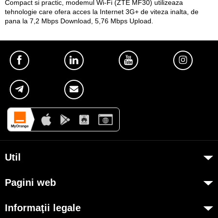
Compact si practic, modemul
Wi-Fi (ZTE MF30)
utilizeaza
tehnologie care ofera acces la Internet 3G+ de viteza inalta, de
pana la 7,2 Mbps Download, 5,76 Mbps Upload.
Util
Despre Orange Moldova
Pagini web
ISO
my.orange.md
Cod de etică
Informaţii legale
Magazin online