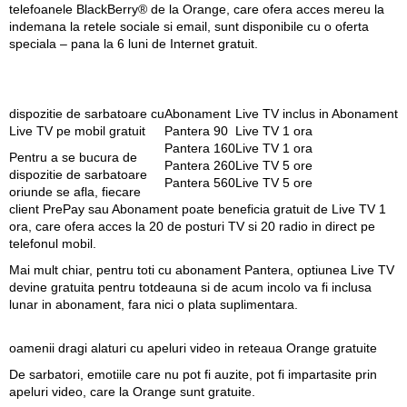
telefoanele BlackBerry® de la Orange, care ofera acces mereu la
indemana la retele sociale si email, sunt disponibile cu o oferta
speciala – pana la 6 luni de Internet gratuit.
dispozitie de sarbatoare cu
Abonament
Live TV inclus in Abonament
Live TV pe mobil gratuit
Pantera 90
Live TV 1 ora
Pantera 160
Live TV 1 ora
Pentru a se bucura de
Pantera 260
Live TV 5 ore
dispozitie de sarbatoare
Pantera 560
Live TV 5 ore
oriunde se afla, fiecare
client PrePay sau Abonament poate beneficia gratuit de Live TV 1
ora, care ofera acces la 20 de posturi TV si 20 radio in direct pe
telefonul mobil.
Mai mult chiar, pentru toti cu abonament Pantera, optiunea Live TV
devine gratuita pentru totdeauna si de acum incolo va fi inclusa
lunar in abonament, fara nici o plata suplimentara.
oamenii dragi alaturi cu apeluri video in reteaua Orange gratuite
De sarbatori, emotiile care nu pot fi auzite, pot fi impartasite prin
apeluri video, care la Orange sunt gratuite.