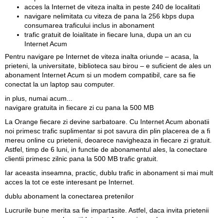
acces la Internet de viteza inalta in peste 240 de localitati
navigare nelimitata cu viteza de pana la 256 kbps dupa
consumarea traficului inclus in abonament
trafic gratuit de loialitate in fiecare luna, dupa un an cu
Internet Acum
Pentru navigare pe Internet de viteza inalta oriunde – acasa, la
prieteni, la universitate, biblioteca sau birou – e suficient de ales un
abonament Internet Acum si un modem compatibil, care sa fie
conectat la un laptop sau computer.
in plus, numai acum...
navigare gratuita in fiecare zi cu pana la 500 MB
La Orange fiecare zi devine sarbatoare. Cu Internet Acum
abonatii
noi primesc trafic suplimentar
si pot savura din plin placerea de a fi
mereu online cu prietenii, deoarece navigheaza in fiecare zi gratuit.
Astfel, timp de 6 luni, in functie de abonamentul ales, la conectare
clientii primesc zilnic pana la 500 MB trafic gratuit.
Iar aceasta inseamna, practic, dublu trafic in abonament si mai mult
acces la tot ce este interesant pe Internet.
dublu abonament la conectarea pretenilor
Lucrurile bune merita sa fie impartasite. Astfel, daca invita prietenii