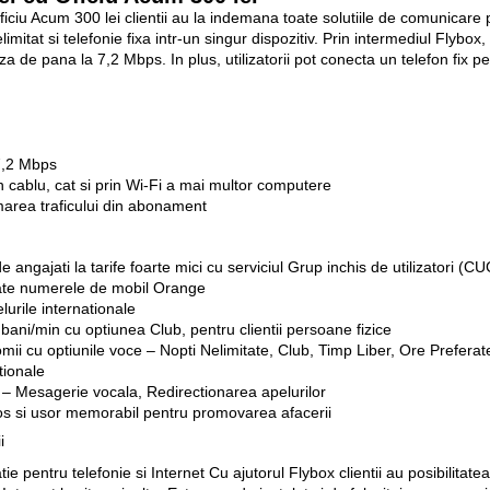
iciu Acum 300 lei clientii au la indemana toate solutiile de comunicare
itat si telefonie fixa intr-un singur dispozitiv. Prin intermediul Flybox
a de pana la 7,2 Mbps. In plus, utilizatorii pot conecta un telefon fix pen
7,2 Mbps
in cablu, cat si prin Wi-Fi a mai multor computere
marea traficului din abonament
e angajati la tarife foarte mici cu serviciul Grup inchis de utilizatori (C
toate numerele de mobil Orange
lurile internationale
 bani/min cu optiunea Club, pentru clientii persoane fizice
omii cu optiunile voce – Nopti Nelimitate, Club, Timp Liber, Ore Preferate
tionale
le – Mesagerie vocala, Redirectionarea apelurilor
s si usor memorabil pentru promovarea afacerii
i
 pentru telefonie si Internet Cu ajutorul Flybox clientii au posibilitate