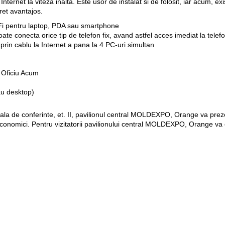
ternet la viteza inalta. Este usor de instalat si de folosit, iar acum, exi
pret avantajos.
Fi pentru laptop, PDA sau smartphone
oate conecta orice tip de telefon fix, avand astfel acces imediat la telef
rin cablu la Internet a pana la 4 PC-uri simultan
Oficiu Acum
au desktop)
sala de conferinte, et. II, pavilionul central MOLDEXPO, Orange va prez
 economici. Pentru vizitatorii pavilionului central MOLDEXPO, Orange va o
Pagini web
Informaţii legale