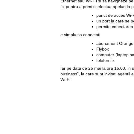
Ethernet sau Wi- Fi si sa navigheze pe In
fix pentru a primi si efectua apeluri la 
punct de acces Wi-
un port la care se p
permite conectarea p
e simplu sa conectati
abonament Orange 
Flybox
computer (laptop s
telefon fix
Iar pe data de 26 mai la ora 16.00, in 
business”, la care sunt invitati agentii
Wi-Fi.
Util