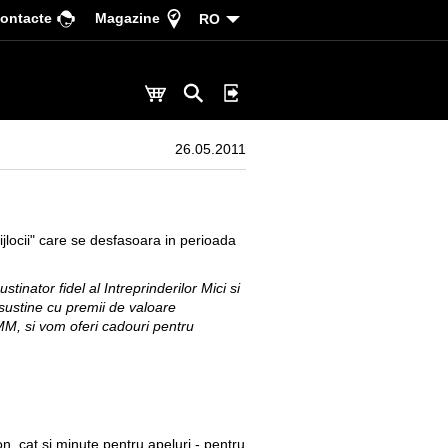
ontacte
Magazine
RO
26.05.2011
ijlocii" care se desfasoara in perioada
tinator fidel al Intreprinderilor Mici si
 sustine cu premii de valoare
MM, si vom oferi cadouri pentru
on, cat si minute pentru apeluri - pentru