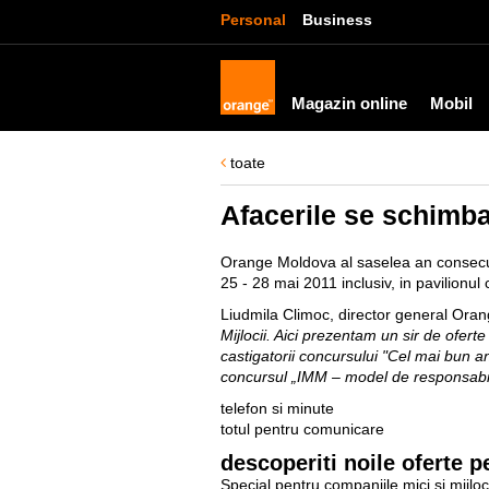
Personal
Business
Magazin online
Mobil
toate
Afacerile se schimb
Orange Moldova al saselea an consecutiv
25 - 28 mai 2011 inclusiv, in pavilion
Liudmila Climoc, director general Ora
Mijlocii. Aici prezentam un sir de ofer
castigatorii concursului "Cel mai bun 
concursul „IMM – model de responsabil
telefon si minute
totul pentru comunicare
descoperiti noile oferte p
Special pentru companiile mici si mijloc