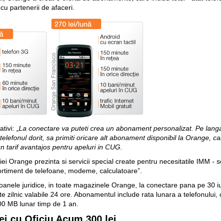
cu partenerii de afaceri.
ativi
: „
La conectare va puteti crea un abonament personalizat. Pe langa 
telefonul dorit, sa primiti oricare alt abonament disponibil la Orange, car
un tarif avantajos pentru apeluri in CUG.
tiei Orange prezinta si servicii special create pentru necesitatile IMM - s
ortiment de telefoane, modeme, calculatoare”.
soanele juridice, in toate magazinele Orange, la conectare pana pe 30 
e zilnic valabile 24 ore. Abonamentul include rata lunara a telefonului, 
100 MB lunar timp de 1 an.
i cu Oficiu Acum 300 lei