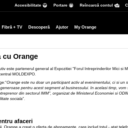
Accesibilitate
Portare
Reîncarcă contul
С
Fibră + TV
Descoperă
Ajutor
My Orange
a cu Orange
 este partenerul general al Expozitiei "Forul Intreprinderilor Mici si M
ul central MOLDEXPO.
nge
:“
Orange este nu doar un participant activ al evenimentului, ci si un sus
te generoase pentru acest segment al businessului. In acelasi timp, vom
antreprenor din sectorul IMM", organizat de Ministerul Economiei si ODI
itate sociala
”.
entru afaceri
ii, Orange a creat o oferta de abonamente, care includ totul - atat telef