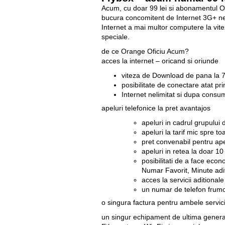
Acum, cu doar 99 lei si abonamentul Of
bucura concomitent de Internet 3G+ nelim
Internet a mai multor computere la vitez
speciale.
de ce Orange Oficiu Acum?
acces la internet – oricand si oriunde
viteza de Download de pana la 
posibilitate de conectare atat pr
Internet nelimitat si dupa consu
apeluri telefonice la pret avantajos
apeluri in cadrul grupului d
apeluri la tarif mic spre 
pret convenabil pentru ape
apeluri in retea la doar 10
posibilitati de a face econ
Numar Favorit, Minute adi
acces la servicii aditiona
un numar de telefon frumo
o singura factura pentru ambele servici
un singur echipament de ultima generatie