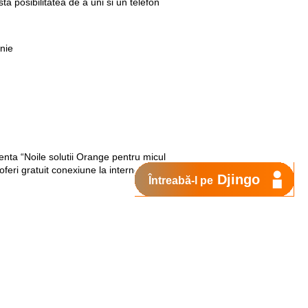
sta posibilitatea de a uni si un telefon
onie
enta “Noile solutii Orange pentru micul
feri gratuit conexiune la internet prin
Djingo
Întreabă-l pe
Suport