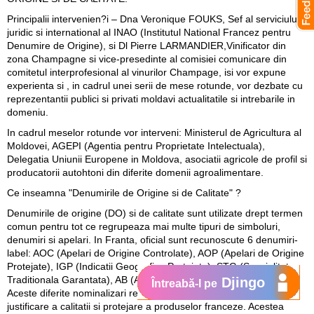
Principalii intervenien?i – Dna Veronique FOUKS, Sef al serviciului
juridic si international al INAO (Institutul National Francez pentru
Denumire de Origine), si Dl Pierre LARMANDIER,Vinificator din
zona Champagne si vice-presedinte al comisiei comunicare din
comitetul interprofesional al vinurilor Champage, isi vor expune
experienta si , in cadrul unei serii de mese rotunde, vor dezbate cu
reprezentantii publici si privati moldavi actualitatile si intrebarile in
domeniu.
In cadrul meselor rotunde vor interveni: Ministerul de Agricultura al
Moldovei, AGEPI (Agentia pentru Proprietate Intelectuala),
Delegatia Uniunii Europene in Moldova, asociatii agricole de profil si
producatorii autohtoni din diferite domenii agroalimentare.
Ce inseamna "Denumirile de Origine si de Calitate" ?
Denumirile de origine (DO) si de calitate sunt utilizate drept termen
comun pentru tot ce regrupeaza mai multe tipuri de simboluri,
denumiri si apelari. In Franta, oficial sunt recunoscute 6 denumiri-
label: AOC (Apelari de Origine Controlate), AOP (Apelari de Origine
Protejate), IGP (Indicatii Geografice Protejate), STG (Specialitate
Traditionala Garantata), AB (Agricultura Biologica), si Label Rosu.
Djingo
Întreabă-l pe
Aceste diferite nominalizari reprezinta diferite tipuri de certificare,
justificare a calitatii si protejare a produselor franceze. Acestea