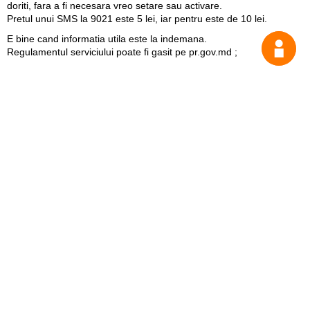
doriti, fara a fi necesara vreo setare sau activare.
Pretul unui SMS la 9021 este 5 lei, iar pentru este de 10 lei.
E bine cand informatia utila este la indemana.
Întrea
Regulamentul serviciului poate fi gasit pe
pr.gov.md
;
Util
Despre Orange Moldova
Pagini web
ISO
my.orange.md