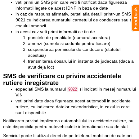
veti primi un SMS prin care veti fi notificat daca figureaza
informatii legate de acest IDNP in baza de date
in caz de raspuns afirmativ, puteti afla detalii printr-un SMS la
9021 cu indicarea numarului carnetului de conducere sau a
codului amenzii
in acest caz veti primi informatii ce tin de:
punctele de penalitate (numarul acestora)
amenzi (sumele si codurile pentru fiecare)
suspendarea permisului de conducere (statutul
acestuia)
transmiterea dosarului in instanta de judecata (daca a
avut deja loc)
SMS de verificare cu privire accidentele
rutiere inregistrate
expediati SMS la numarul
si indicati in mesaj numarului
9022
VIN
veti primi date daca figureaza acest automobil in accidente
rutiere, cu indicarea datelor calendaristice, in cazul in care
sunt disponibile.
Notificarea privind implicarea automobilului in accidente rutiere, nu
este disponibila pentru autovehiculele internationale sau de stat.
Serviciul poate fi utilizat direct de pe telefonul mobil ori de cate ori