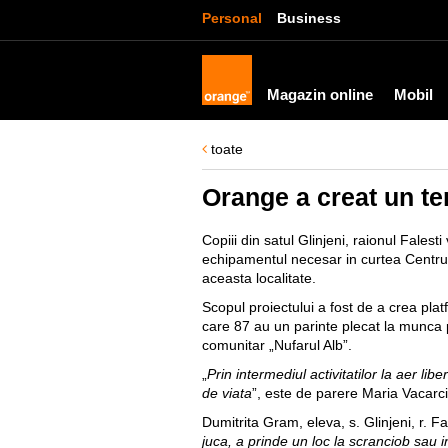
Personal
Business
Magazin online
Mobil
toate
Orange a creat un ter
Copiii din satul Glinjeni, raionul Fale
echipamentul necesar in curtea Centrului
aceasta localitate.
Scopul proiectului a fost de a crea plat
care 87 au un parinte plecat la munca pes
comunitar „Nufarul Alb”.
„
Prin intermediul activitatilor la aer lib
de viata
”, este de parere Maria Vacarci
Dumitrita Gram, eleva, s. Glinjeni, r. Fa
juca, a prinde un loc la scranciob sau i