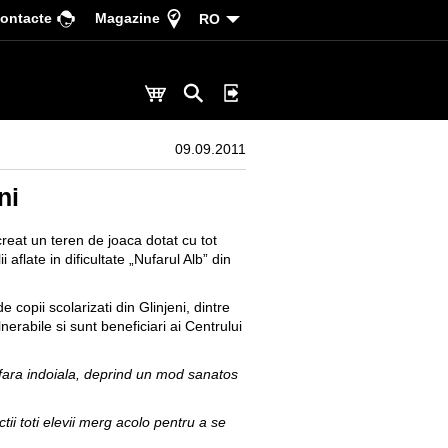
ontacte
Magazine
RO
09.09.2011
ni
creat un teren de joaca dotat cu tot
aflate in dificultate „Nufarul Alb” din
copii scolarizati din Glinjeni, dintre
nerabile si sunt beneficiari ai Centrului
si, fara indoiala, deprind un mod sanatos
tii toti elevii merg acolo pentru a se