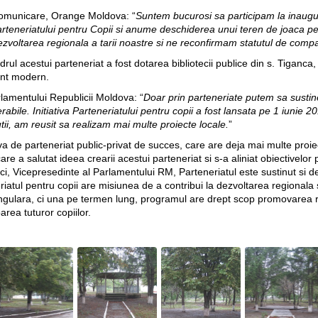
 Comunicare, Orange Moldova
: “
Suntem bucurosi sa participam la inaugur
eneriatului pentru Copii si anume deschiderea unui teren de joaca pentr
zvoltarea regionala a tarii noastre si ne reconfirmam statutul de compa
ul acestui parteneriat a fost dotarea bibliotecii publice din s. Tiganca, 
ent modern.
arlamentului Republicii Moldova
: “
Doar prin parteneriate putem sa sustinem
nerabile. Initiativa Parteneriatului pentru copii a fost lansata pe 1 iunie 
ii, am reusit sa realizam mai multe proiecte locale.
”
tiva de parteneriat public-privat de succes, care are deja mai multe proiec
re a salutat ideea crearii acestui parteneriat si s-a aliniat obiectivel
ihovici, Vicepresedinte al Parlamentului RM, Parteneriatul este sustinut 
eriatul pentru copii are misiunea de a contribui la dezvoltarea regionala 
ingulara, ci una pe termen lung, programul are drept scop promovarea re
area tuturor copiilor.