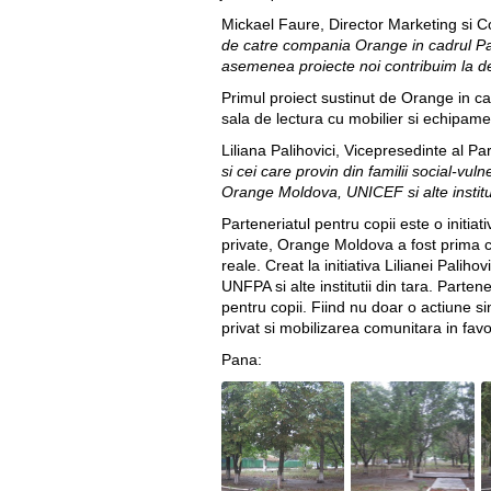
Mickael Faure, Director Marketing si
de catre compania Orange in cadrul Part
asemenea proiecte noi contribuim la de
Primul proiect sustinut de Orange in cadr
sala de lectura cu mobilier si echipam
Liliana Palihovici, Vicepresedinte al P
si cei care provin din familii social-vul
Orange Moldova, UNICEF si alte institut
Parteneriatul pentru copii este o initia
private, Orange Moldova a fost prima ca
reale. Creat la initiativa Lilianei Pal
UNFPA si alte institutii din tara. Parten
pentru copii. Fiind nu doar o actiune s
privat si mobilizarea comunitara in favo
Pana: