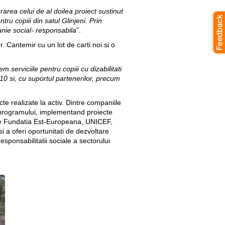
area celui de al doilea proiect sustinut
u copiii din satul Glinjeni. Prin
nie social- responsabila
”.
r. Cantemir cu un lot de carti noi si o
 serviciile pentru copiii cu dizabilitati
2010 si, cu suportul partenerilor, precum
te realizate la activ. Dintre companiile
or programului, implementand proiecte
si de Fundatia Est-Europeana, UNICEF,
si a oferi oportunitati de dezvoltare
sponsabilitatii sociale a sectorului