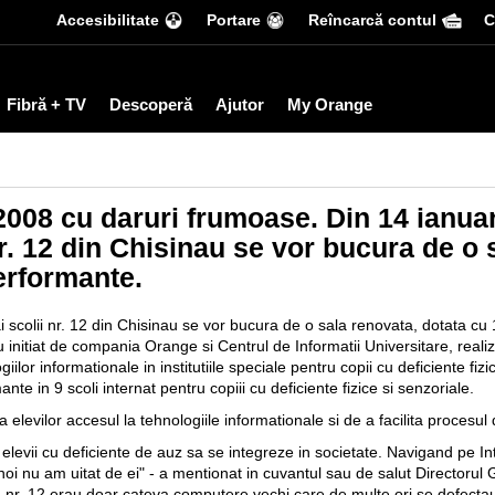
Accesibilitate
Portare
Reîncarcă contul
С
Fibră + TV
Descoperă
Ajutor
My Orange
008 cu daruri frumoase. Din 14 ianuar
nr. 12 din Chisinau se vor bucura de o
erformante.
ai scolii nr. 12 din Chisinau se vor bucura de o sala renovata, dotata c
initiat de compania Orange si Centrul de Informatii Universitare, realiza
giilor informationale in institutiile speciale pentru copii cu deficiente fi
te in 9 scoli internat pentru copiii cu deficiente fizice si senzoriale.
 elevilor accesul la tehnologiile informationale si de a facilita procesul
evii cu deficiente de auz sa se integreze in societate. Navigand pe Int
noi nu am uitat de ei" - а mentionat in cuvantul sau de salut Director
r. 12 erau doar cateva computere vechi care de multe ori se defecta