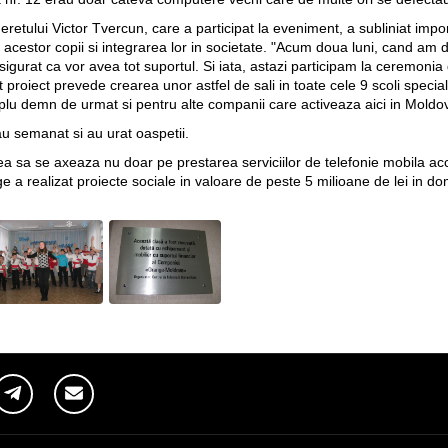
neretului Victor Tvercun, care a participat la eveniment, a subliniat imp
acestor copii si integrarea lor in societate. "Acum doua luni, cand am 
gurat ca vor avea tot suportul. Si iata, astazi participam la ceremonia
proiect prevede crearea unor astfel de sali in toate cele 9 scoli speciale 
plu demn de urmat si pentru alte companii care activeaza aici in Moldo
au semanat si au urat oaspetii.
 sa se axeaza nu doar pe prestarea serviciilor de telefonie mobila acce
 a realizat proiecte sociale in valoare de peste 5 milioane de lei in dome