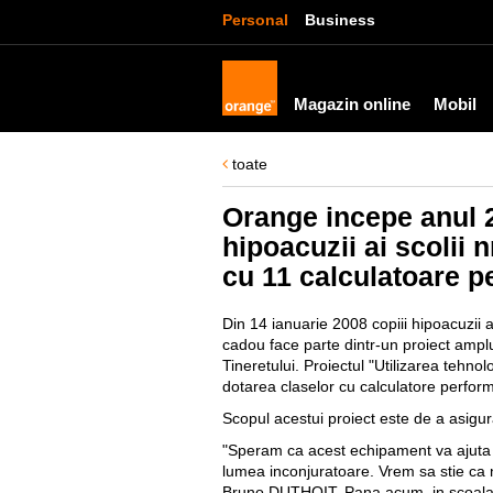
Personal
Business
Magazin online
Mobil
toate
Orange incepe anul 2
hipoacuzii ai scolii 
cu 11 calculatoare p
Din 14 ianuarie 2008 copiii hipoacuzii 
cadou face parte dintr-un proiect amplu 
Tineretului. Proiectul "Utilizarea tehnolo
dotarea claselor cu calculatore performan
Scopul acestui proiect este de a asigura
"Speram ca acest echipament va ajuta el
lumea inconjuratoare. Vrem sa stie ca 
Bruno DUTHOIT. Pana acum, in scoala n