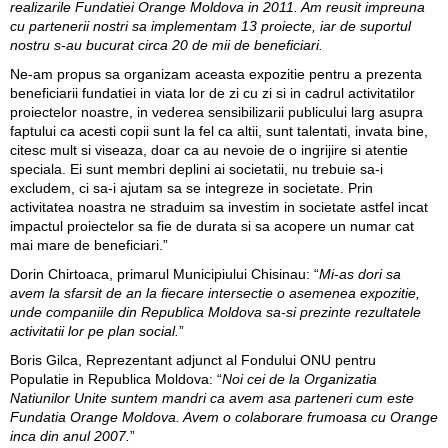
realizarile Fundatiei Orange Moldova in 2011. Am reusit impreuna
cu partenerii nostri sa implementam 13 proiecte, iar de suportul
nostru s-au bucurat circa 20 de mii de beneficiari.
Ne-am propus sa organizam aceasta expozitie pentru a prezenta
beneficiarii fundatiei in viata lor de zi cu zi si in cadrul activitatilor
proiectelor noastre, in vederea sensibilizarii publicului larg asupra
faptului ca acesti copii sunt la fel ca altii, sunt talentati, invata bine,
citesc mult si viseaza, doar ca au nevoie de o ingrijire si atentie
speciala. Ei sunt membri deplini ai societatii, nu trebuie sa-i
excludem, ci sa-i ajutam sa se integreze in societate. Prin
activitatea noastra ne straduim sa investim in societate astfel incat
impactul proiectelor sa fie de durata si sa acopere un numar cat
mai mare de beneficiari.”
Dorin Chirtoaca, primarul Municipiului Chisinau
: “
Mi-as dori sa
avem la sfarsit de an la fiecare intersectie o asemenea expozitie,
unde companiile din Republica Moldova sa-si prezinte rezultatele
activitatii lor pe plan social.
”
Boris Gilca, Reprezentant adjunct al Fondului ONU pentru
Populatie in Republica Moldova
: “
Noi cei de la Organizatia
Natiunilor Unite suntem mandri ca avem asa parteneri cum este
Fundatia Orange Moldova. Avem o colaborare frumoasa cu Orange
inca din anul 2007.
”