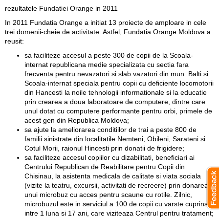
rezultatele Fundatiei Orange in 2011
In 2011 Fundatia Orange a initiat 13 proiecte de amploare in cele
trei domenii-cheie de activitate. Astfel, Fundatia Orange Moldova a
reusit:
sa faciliteze accesul a peste 300 de copii de la Scoala-
internat republicana medie specializata cu sectia fara
frecventa pentru nevazatori si slab vazatori din mun. Balti si
Scoala-internat speciala pentru copii cu deficiente locomotorii
din Hancesti la noile tehnologii informationale si la educatie
prin crearea a doua laboratoare de computere, dintre care
unul dotat cu computere performante pentru orbi, primele de
acest gen din Republica Moldova;
sa ajute la ameliorarea conditiilor de trai a peste 800 de
familii sinistrate din localitatile Nemteni, Obileni, Sarateni si
Cotul Morii, raionul Hincesti prin donatii de frigidere;
sa faciliteze accesul copiilor cu dizabilitati, beneficiari ai
Centrului Republican de Reabilitare pentru Copii din
Chisinau, la asistenta medicala de calitate si viata sociala
(vizite la teatru, excursii, activitati de recreere) prin donarea
unui microbuz cu acces pentru scaune cu rotile. Zilnic,
microbuzul este in serviciul a 100 de copii cu varste cuprinse
intre 1 luna si 17 ani, care viziteaza Centrul pentru tratament;