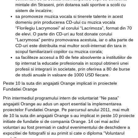
mintale din Straseni, prin dotarea salii sportive a scolii cu
sistem de incalzire;
sa promoveze muzica vocala si tinerele talente in acest
domeniu prin producerea CD-ului cu muzica vocala
“Florilegiu Lacrymosei” al corului “Lacrimoza”, format din 70
de elevi. O parte din CD-uri au fost donate corului
“Lacrymosa” pentru promovarea acestuia, iar o alta parte de
CD-uri este distribuita mai multor scoli-internat din tara in
scopul familiarizarii copiilor cu muzica corala;
sa faciliteze accesul a 80 de fete absolvente a institutiilor de
tip internat la educatie profesionala in scopul obtinerii unei
profesii si integrarii in societate, prin oferirea a 80 de burse
de studii anuale in valoare de 1000 USD fiecare.
Peste 10 la suta din angajatii Orange implicati in proiectele
Fundatiei Orange
Prin intermediul programului intern de voluntariat “Ne pasa”
angajatii Orange au adus un aport esential la implementarea
proiectelor Fundatiei Orange. Pe parcursul anului 2011, mai mult
de 10 la suta din angajatii Orange s-au implicat in peste 10 proiecte
initiate de fundatie si de compania Orange. 14 cei mai activi
voluntari au fost premiati in cadrul evenimentului de deschidere a
expozitiei de fotografii si au primit si cate o diploma “Voluntarul