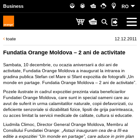
Business
RO
toate
12.12.2011
Fundatia Orange Moldova – 2 ani de activitate
Sambata, 10 decembrie, cu ocazia aniversarii a doi ani de
activitate, Fundatia Orange Moldova a inaugurat la intrarea in
gradina publica Stefan cel Mare si Sfant expozitia de fotografii „Un
monde en partage. Fundatia Orange Moldova – 2 ani de activitate”.
Pozele ilustrate in cadrul expozitiei prezinta viata beneficiarilor
Fundatiei Orange Moldova, care sunt in special oameni care au
avut de suferit in urma calamitatilor naturale, copii defavorizati, cu
deficiente senzoriale si dizabilitati fizice, lipsiti de grija parinteasca,
cu acces limitat la servicii medicale de calitate, cultura si educatie.
Liudmila Climoc, Director General Orange Moldova, Membru al
Consiliului Fundatiei Orange
: „
Astazi inauguram cea de-a III-ea
editie a expozitiei “Un monde en partage”, care aduce in prim plan