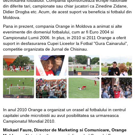
dezvoltarea fotbalului. Compania sponsorizeaza echipe nationale
din diferite tari, campionate sau chiar jucatori ca Zinedine Zidane,
Didier Drogba etc. Acum, de acest suport va beneficia si fotbalul din
Moldova.
Pana in prezent, compania Orange in Moldova a animat si alte
evenimente din domeniul fotbalului, cum ar fi Euro 2004 si
Campionatul Lumii 2006. In plus, in 2010 si 2011 Orange a oferit
suport in desfasurarea Cupei Liceelor la Fotbal "Gura Cainarului",
competitie organizata de Jurnal de Chisinau.
In anul 2010 Orange a organizat un orasel al fotbalului in centrul
capitalei unde microbistii au avut posibilitatea sa urmareasca
Campionatul Mondial 2010.
Mickael Faure, Director de Marketing si Comunicare, Orange