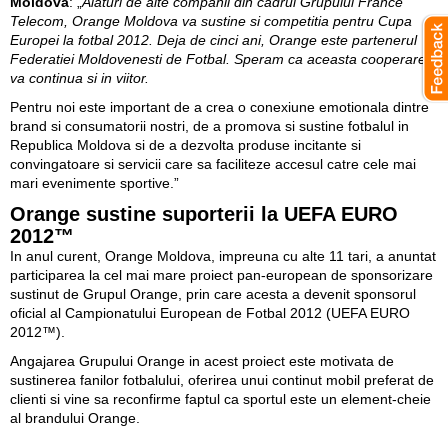
Moldova
: „
Alaturi de alte companii din cadrul Grupului France
Telecom, Orange Moldova va sustine si competitia pentru Cupa
Europei la fotbal 2012. Deja de cinci ani, Orange este partenerul
Federatiei Moldovenesti de Fotbal. Speram ca aceasta cooperare
va continua si in viitor.
Pentru noi este important de a crea o conexiune emotionala dintre
brand si consumatorii nostri, de a promova si sustine fotbalul in
Republica Moldova si de a dezvolta produse incitante si
convingatoare si servicii care sa faciliteze accesul catre cele mai
mari evenimente sportive.”
Orange sustine suporterii la UEFA EURO
2012™
In anul curent, Orange Moldova, impreuna cu alte 11 tari, a anuntat
participarea la cel mai mare proiect pan-european de sponsorizare
sustinut de Grupul Orange, prin care acesta a devenit sponsorul
oficial al Campionatului European de Fotbal 2012 (UEFA EURO
2012™).
Angajarea Grupului Orange in acest proiect este motivata de
sustinerea fanilor fotbalului, oferirea unui continut mobil preferat de
clienti si vine sa reconfirme faptul ca sportul este un element-cheie
al brandului Orange.