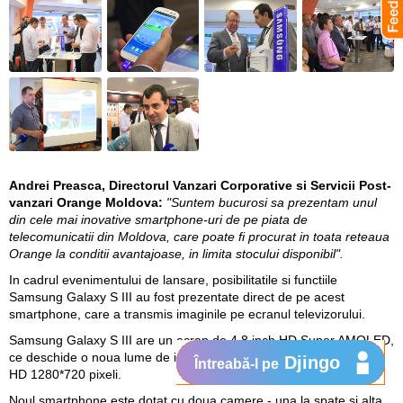
Andrei Preasca, Directorul Vanzari Corporative si Servicii Post-
vanzari Orange Moldova:
"Suntem bucurosi sa prezentam unul
din cele mai inovative smartphone-uri de pe piata de
telecomunicatii din Moldova, care poate fi procurat in toata reteaua
Orange la conditii avantajoase, in limita stocului disponibil".
In cadrul evenimentului de lansare, posibilitatile si functiile
Samsung Galaxy S III au fost prezentate direct de pe acest
smartphone, care a transmis imaginile pe ecranul televizorului.
Samsung Galaxy S III are un ecran de 4.8 inch HD Super AMOLED,
ce deschide o noua lume de impresii vii. Display-ul ofera rezolutie
Djingo
Întreabă-l pe
HD 1280*720 pixeli.
Noul smartphone este dotat cu doua camere - una la spate si alta