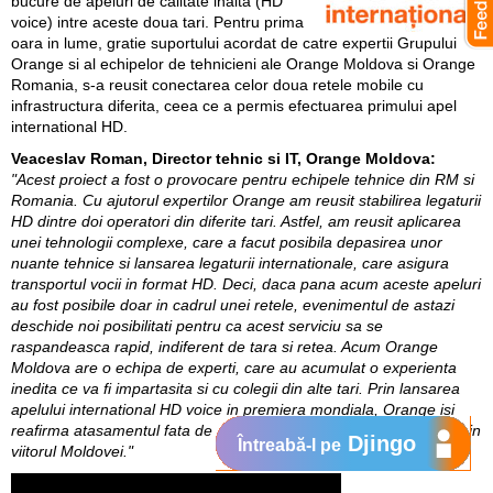
bucure de apeluri de calitate inalta (HD
voice) intre aceste doua tari. Pentru prima
oara in lume, gratie suportului acordat de catre expertii Grupului
Orange si al echipelor de tehnicieni ale Orange Moldova si Orange
Romania, s-a reusit conectarea celor doua retele mobile cu
infrastructura diferita, ceea ce a permis efectuarea primului apel
international HD.
Veaceslav Roman, Director tehnic si IT, Orange Moldova:
"Acest proiect a fost o provocare pentru echipele tehnice din RM si
Romania. Cu ajutorul expertilor Orange am reusit stabilirea legaturii
HD dintre doi operatori din diferite tari. Astfel, am reusit aplicarea
unei tehnologii complexe, care a facut posibila depasirea unor
nuante tehnice si lansarea legaturii internationale, care asigura
transportul vocii in format HD. Deci, daca pana acum aceste apeluri
au fost posibile doar in cadrul unei retele, evenimentul de astazi
deschide noi posibilitati pentru ca acest serviciu sa se
raspandeasca rapid, indiferent de tara si retea. Acum Orange
Moldova are o echipa de experti, care au acumulat o experienta
inedita ce va fi impartasita si cu colegii din alte tari. Prin lansarea
apelului international HD voice in premiera mondiala, Orange isi
reafirma atasamentul fata de calitate si angajamentul de a investi in
Djingo
Întreabă-l pe
viitorul Moldovei."