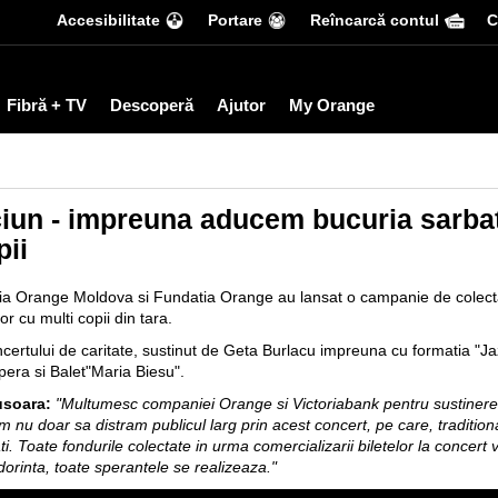
Accesibilitate
Portare
Reîncarcă contul
С
Fibră + TV
Descoperă
Ajutor
My Orange
aciun - impreuna aducem bucuria sarbat
pii
nia Orange Moldova si Fundatia Orange au lansat o campanie de colectare
r cu multi copii din tara.
certului de caritate, sustinut de Geta Burlacu impreuna cu formatia "Ja
pera si Balet"Maria Biesu".
 usoara:
"Multumesc companiei Orange si Victoriabank pentru sustinere si
nu doar sa distram publicul larg prin acest concert, pe care, traditiona
ti. Toate fondurile colectate in urma comercializarii biletelor la concert 
dorinta, toate sperantele se realizeaza."