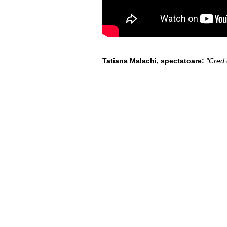
Tatiana Malachi, spectatoare:
"Cred 
Nadejda Savca, spectatoare:
"Speran
ta."
Liudmila Climoc, Director General 
astazi, impreuna cu Geta Burlacu, cu c
SMS "Si tu poti fi Mos Craciun". Aceast
In perioada 26 decembrie 2012 – 26 ian
Fundatia Orange va dubla suma adunata 
faptul ca ne sustineti si ne ajutati sa a
Valoarea unui SMS este de 8 lei, inclu
Contorul online indica suma totala cole
despre suma finala colectata in cadrul c
Este de mentionat faptul ca in anul trec
bunuri au primit 100 de familii din 11 re
regiuni.