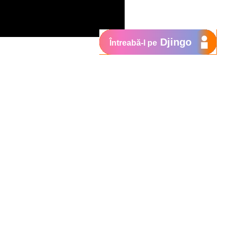
Djingo
Întreabă-l pe
 speranta cuiva, aceasta vine si in casa
 o deosebita placere sa anuntam
mpanii de colectare de fonduri prin
, care au nevoie de ajutor.
S-uri la numarul scurt
, iar
7474
i copii din tara. Va multumim pentru
.
a. Clientii Orange vor fi informati
atre Fundatia Orange, ajutor sub forma de
rt vor primi inca 100 de familii din 13