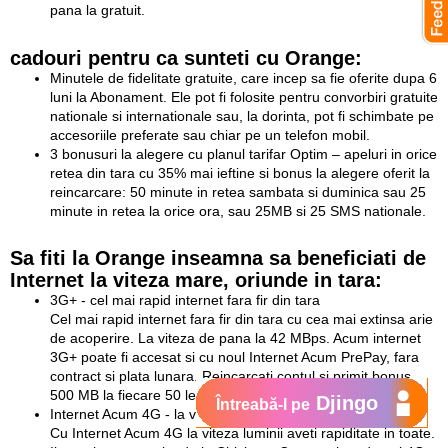
pana la gratuit.
cadouri pentru ca sunteti cu Orange:
Minutele de fidelitate gratuite, care incep sa fie oferite dupa 6
luni la Abonament. Ele pot fi folosite pentru convorbiri gratuite
nationale si internationale sau, la dorinta, pot fi schimbate pe
accesoriile preferate sau chiar pe un telefon mobil.
3 bonusuri la alegere cu planul tarifar Optim – apeluri in orice
retea din tara cu 35% mai ieftine si bonus la alegere oferit la
reincarcare: 50 minute in retea sambata si duminica sau 25
minute in retea la orice ora, sau 25MB si 25 SMS nationale.
Sa fiti la Orange inseamna sa beneficiati de
Internet la viteza mare, oriunde in tara:
3G+ - cel mai rapid internet fara fir din tara
Cel mai rapid internet fara fir din tara cu cea mai extinsa arie
de acoperire. La viteza de pana la 42 MBps. Acum internet
3G+ poate fi accesat si cu noul Internet Acum PrePay, fara
contract si plata lunara. Reincarcati contul si primit bonus
500 MB la fiecare 50 lei reincarcati.
Djingo
Întreabă-l pe
Internet Acum 4G - la viteza luminii in Chisinau
Cu Internet Acum 4G la viteza luminii aveti rapiditate in toate.