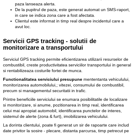
paza lanseaza alerta.
De la pupitrul de paza, este generat automat un SMS-raport,
in care se indica zona care a fost afectata.
Clientul este informat in timp real despre incidentul care a
avut loc.
Servicii GPS tracking - solutii de
monitorizare a transportului
Serviciul GPS tracking permite eficientizarea utilizarii resurselor de
combustibil, creste productivitatea serviciilor transportului in general
si rentabilizeaza costurile fortei de munca.
Functionalitatea serviciului presupune
mententanta vehiculului,
monitorizarea automobilului,; vitezei, consumului de combustibil,
precum si managementul securitatii in trafic.
Printre beneficiile serviciului se enumara posibilitatile de localizare
si monitorizare, si anume, pozitionarea in timp real, identificarea
celui mai apropiat automobil, identificarea punctelor de interes,
sistemul de alerte (zona & furt), imobilizarea vehiculului.
La dorinta clientului, poate fi generat un sir de rapoarte care includ
date privitor la sosire - plecare, distanta parcursa, timp petrecut pe