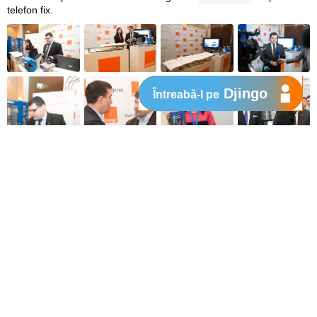
telefon fix.
Djingo
Întreabă-l pe