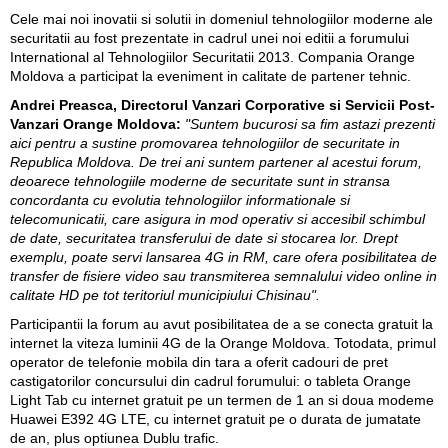
Cele mai noi inovatii si solutii in domeniul tehnologiilor moderne ale
securitatii au fost prezentate in cadrul unei noi editii a forumului
International al Tehnologiilor Securitatii 2013. Compania Orange
Moldova a participat la eveniment in calitate de partener tehnic.
Andrei Preasca, Directorul Vanzari Corporative si Servicii Post-
Vanzari Orange Moldova:
"Suntem bucurosi sa fim astazi prezenti
aici pentru a sustine promovarea tehnologiilor de securitate in
Republica Moldova. De trei ani suntem partener al acestui forum,
deoarece tehnologiile moderne de securitate sunt in stransa
concordanta cu evolutia tehnologiilor informationale si
telecomunicatii, care asigura in mod operativ si accesibil schimbul
de date, securitatea transferului de date si stocarea lor. Drept
exemplu, poate servi lansarea 4G in RM, care ofera posibilitatea de
transfer de fisiere video sau transmiterea semnalului video online in
calitate HD pe tot teritoriul municipiului Chisinau".
Participantii la forum au avut posibilitatea de a se conecta gratuit la
internet la viteza luminii 4G de la Orange Moldova. Totodata, primul
operator de telefonie mobila din tara a oferit cadouri de pret
castigatorilor concursului din cadrul forumului: o tableta Orange
Light Tab cu internet gratuit pe un termen de 1 an si doua modeme
Huawei E392 4G LTE, cu internet gratuit pe o durata de jumatate
de an, plus optiunea Dublu trafic.