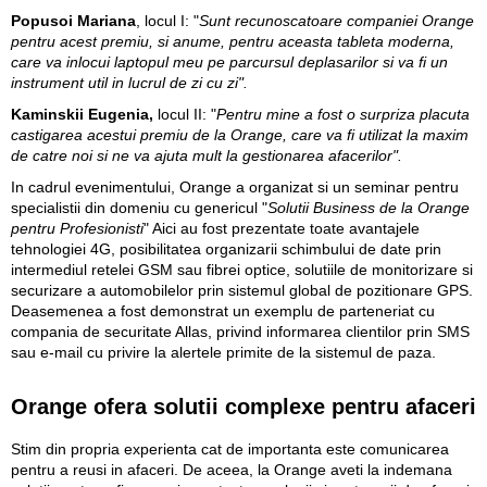
Popusoi Mariana
, locul I: "
Sunt recunoscatoare companiei Orange
pentru acest premiu, si anume, pentru aceasta tableta moderna,
care va inlocui laptopul meu pe parcursul deplasarilor si va fi un
instrument util in lucrul de zi cu zi".
Kaminskii Eugenia,
locul II: "
Pentru mine a fost o surpriza placuta
castigarea acestui premiu de la Orange, care va fi utilizat la maxim
de catre noi si ne va ajuta mult la gestionarea afacerilor".
In cadrul evenimentului, Orange a organizat si un seminar pentru
specialistii din domeniu cu genericul "
Solutii Business de la Orange
pentru Profesionisti
" Aici au fost prezentate toate avantajele
tehnologiei 4G, posibilitatea organizarii schimbului de date prin
intermediul retelei GSM sau fibrei optice, solutiile de monitorizare si
securizare a automobilelor prin sistemul global de pozitionare GPS.
Deasemenea a fost demonstrat un exemplu de parteneriat cu
compania de securitate Allas, privind informarea clientilor prin SMS
sau e-mail cu privire la alertele primite de la sistemul de paza.
Orange ofera solutii complexe pentru afaceri
Stim din propria experienta cat de importanta este comunicarea
pentru a reusi in afaceri. De aceea, la Orange aveti la indemana