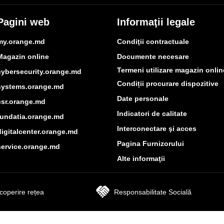
Pagini web
Informaţii legale
my.orange.md
Condiţii contractuale
Magazin online
Documente necesare
Termeni utilizare magazin onlin
cybersecurity.orange.md
Condiții procurare dispozitive
systems.orange.md
Date personale
csr.orange.md
Indicatori de calitate
fundatia.orange.md
Interconectare şi acces
digitalcenter.orange.md
Pagina Furnizorului
service.orange.md
Alte informaţii
coperire rețea
Responsabilitate Socială