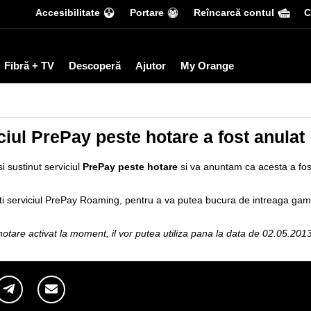
Accesibilitate
Portare
Reîncarcă contul
С
Fibră + TV
Descoperă
Ajutor
My Orange
iul PrePay peste hotare a fost anulat
i sustinut serviciul
PrePay peste hotare
si va anuntam ca acesta a fos
i serviciul
PrePay Roaming
, pentru a va putea bucura de intreaga gama
 hotare activat la moment, il vor putea utiliza pana la data de 02.05.201