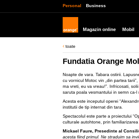
Personal
Business
Magazin online
Mobil
toate
Fundatia Orange Mold
Noapte de vara. Tabara ostirii. Lapusnea
cu vornicul Motoc vin „din partea tarii
ma vreti, eu va vreau!”. Infricosati, so
saruta poala vesmantului in semn ca-l 
Acesta este inceputul operei “Alexand
institutii de tip internat din tara.
Spectacolul este parte a proiectului “Op
culturale autohtone, prin familiarizarea
Mickael Faure, Presedinte al Consil
acesta fiind primul. Ne straduim sa invit