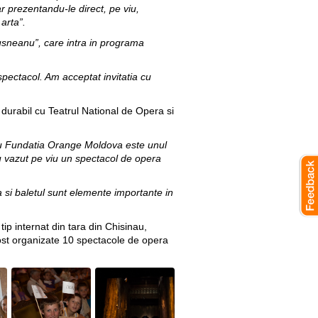
 prezentandu-le direct, pe viu,
arta”.
usneanu”, care intra in programa
pectacol. Am acceptat invitatia cu
t durabil cu Teatrul National de Opera si
cu Fundatia Orange Moldova este unul
au vazut pe viu un spectacol de opera
a si baletul sunt elemente importante in
ip internat din tara din Chisinau,
 fost organizate 10 spectacole de opera