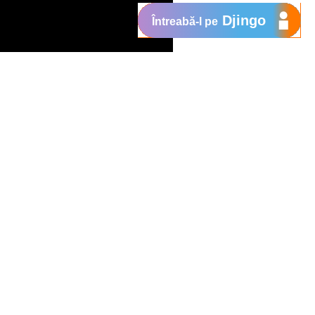
Djingo
Întreabă-l pe