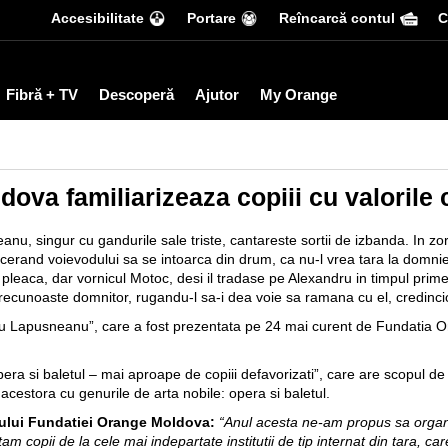
Accesibilitate
Portare
Reîncarcă contul
С
Fibră + TV
Descoperă
Ajutor
My Orange
ova familiarizeaza copiii cu valorile 
nu, singur cu gandurile sale triste, cantareste sortii de izbanda. In zori 
”, cerand voievodului sa se intoarca din drum, ca nu-l vrea tara la domn
lii pleaca, dar vornicul Motoc, desi il tradase pe Alexandru in timpul pr
recunoaste domnitor, rugandu-l sa-i dea voie sa ramana cu el, credinc
ru Lapusneanu”, care a fost prezentata pe 24 mai curent de Fundatia O
era si baletul – mai aproape de copiii defavorizati”, care are scopul de a
 acestora cu genurile de arta nobile: opera si baletul.
iului Fundatiei Orange Moldova:
“Anul acesta ne-am propus sa organ
am copii de la cele mai indepartate institutii de tip internat din tara, ca