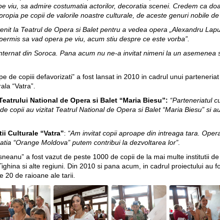
e viu, sa admire costumatia actorilor, decoratia scenei. Credem ca doar
ropia pe copii de valorile noastre culturale, de aceste genuri nobile de 
enit la Teatrul de Opera si Balet pentru a vedea opera „Alexandru Lap
 permis sa vad opera pe viu, acum stiu despre ce este vorba”.
internat din Soroca. Pana acum nu ne-a invitat nimeni la un asemenea s
e de copiii defavorizati” a fost lansat in 2010 in cadrul unui parteneria
ala “Vatra”.
 Teatrului National de Opera si Balet “Maria Biesu”:
“Parteneriatul 
e copii au vizitat Teatrul National de Opera si Balet “Maria Biesu” si 
ii Culturale “Vatra”
:
“Am invitat copii aproape din intreaga tara. Oper
datia “Orange Moldova” putem contribui la dezvoltarea lor”.
anu” a fost vazut de peste 1000 de copii de la mai multe institutii de t
 Tighina si alte regiuni. Din 2010 si pana acum, in cadrul proiectului au
e 20 de raioane ale tarii.