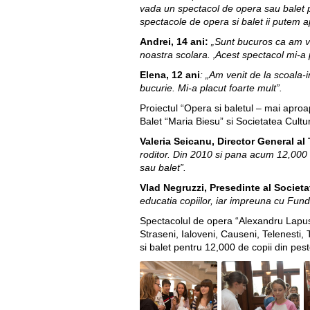
vada un spectacol de opera sau balet p
spectacole de opera si balet ii putem ap
Andrei, 14 ani:
„Sunt bucuros ca am v
noastra scolara. ‚Acest spectacol mi-a
Elena, 12 ani
: „Am venit de la scoala-
bucurie. Mi-a placut foarte mult”.
Proiectul “Opera si baletul – mai aproap
Balet “Maria Biesu” si Societatea Cultur
Valeria Seicanu, Director General al
roditor. Din 2010 si pana acum 12,000 d
sau balet”.
Vlad Negruzzi, Presedinte al Societat
educatia copiilor, iar impreuna cu Fun
Spectacolul de opera “Alexandru Lapusne
Straseni, Ialoveni, Causeni, Telenesti,
si balet pentru 12,000 de copii din pest