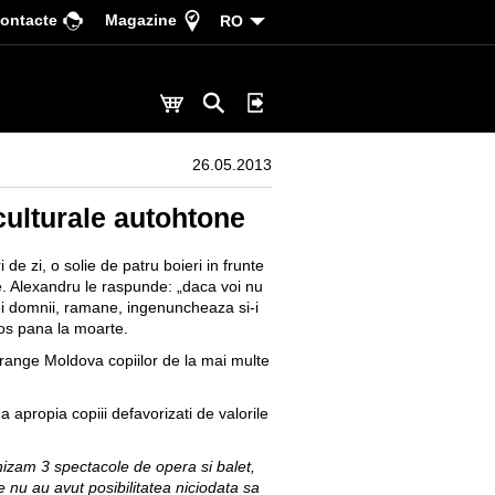
ontacte
Magazine
RO
26.05.2013
culturale autohtone
de zi, o solie de patru boieri in frunte
ie. Alexandru le raspunde: „daca voi nu
imei domnii, ramane, ingenuncheaza si-i
ios pana la moarte.
range Moldova copiilor de la mai multe
 apropia copiii defavorizati de valorile
izam 3 spectacole de opera si balet,
re nu au avut posibilitatea niciodata sa