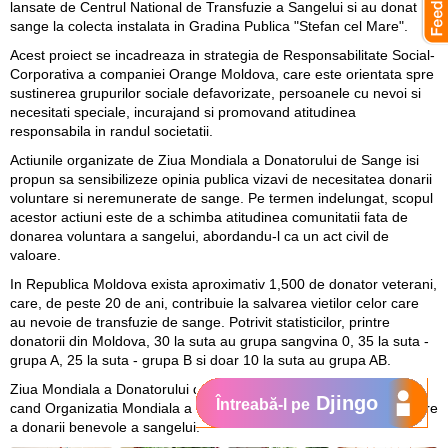
lansate de Centrul National de Transfuzie a Sangelui si au donat
sange la colecta instalata in Gradina Publica "Stefan cel Mare".
Acest proiect se incadreaza in strategia de Responsabilitate Social-
Corporativa a companiei Orange Moldova, care este orientata spre
sustinerea grupurilor sociale defavorizate, persoanele cu nevoi si
necesitati speciale, incurajand si promovand atitudinea
responsabila in randul societatii.
Actiunile organizate de Ziua Mondiala a Donatorului de Sange isi
propun sa sensibilizeze opinia publica vizavi de necesitatea donarii
voluntare si neremunerate de sange. Pe termen indelungat, scopul
acestor actiuni este de a schimba atitudinea comunitatii fata de
donarea voluntara a sangelui, abordandu-l ca un act civil de
valoare.
In Republica Moldova exista aproximativ 1,500 de donator veterani,
care, de peste 20 de ani, contribuie la salvarea vietilor celor care
au nevoie de transfuzie de sange. Potrivit statisticilor, printre
donatorii din Moldova, 30 la suta au grupa sangvina 0, 35 la suta -
grupa A, 25 la suta - grupa B si doar 10 la suta au grupa AB.
Ziua Mondiala a Donatorului de Sange este marcata din 2005,
Djingo
Întreabă-l pe
cand Organizatia Mondiala a Sanatatii a lansat un apel de sustinere
a donarii benevole a sangelui.