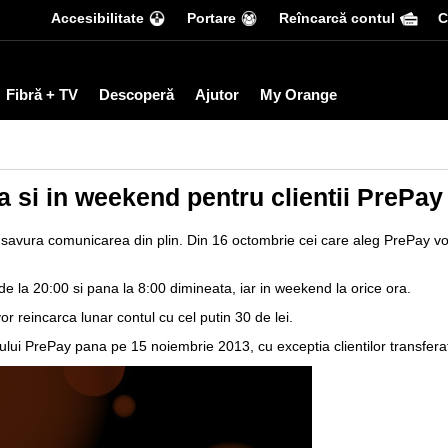
Accesibilitate
Portare
Reîncarcă contul
С
Fibră + TV
Descoperă
Ajutor
My Orange
a si in weekend pentru clientii PrePay
 savura comunicarea din plin. Din 16 octombrie cei care aleg PrePay vo
le de la 20:00 si pana la 8:00 dimineata, iar in weekend la orice ora.
 vor reincarca lunar contul cu cel putin 30 de lei.
rului PrePay pana pe 15 noiembrie 2013, cu exceptia clientilor transfer