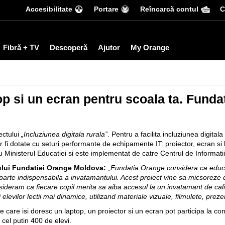
Accesibilitate
Portare
Reîncarcă contul
С
Fibră + TV
Descoperă
Ajutor
My Orange
op si un ecran pentru scoala ta. Fundat
ectului
„Incluziunea digitala rurala”
. Pentru a facilita incluziunea digitala 
r fi dotate cu seturi performante de echipamente IT: proiector, ecran si 
u Ministerul Educatiei si este implementat de catre Centrul de Informatii
iului Fundatiei Orange Moldova:
„Fundatia Orange considera ca educat
parte indispensabila a invatamantului. Acest proiect vine sa micsoreze de
nsideram ca fiecare copil merita sa aiba accesul la un invatamant de c
i elevilor lectii mai dinamice, utilizand materiale vizuale, filmulete, prezen
tare care isi doresc un laptop, un proiector si un ecran pot participa la co
 cel putin 400 de elevi.