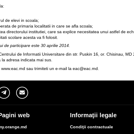
da:
 de elevi in scoala;
ata de primaria localitatii in care se afla scoala;
ea directorului institutiei, care sa explice necesitatea unui astfel de e
tati scolare acesta va fi folosit.
i de participare este 30 aprilie 2014.
ntrului de Informatii Universitare din str. Puskin 16, or. Chisinau, MD
a la adresa indicata mai sus.
i
www.eac.md
sau trimiteti un e-mail la
eac@eac.md
.
Pagini web
Informaţii legale
my.orange.md
Condiţii contractuale