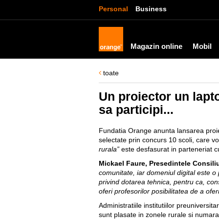
Personal
Business
Magazin online
Mobil
toate
Un proiector un lapt
sa participi...
Fundatia Orange anunta lansarea proi
selectate prin concurs 10 scoli, care vo
rurala”
este desfasurat in parteneriat c
Mickael Faure, Presedintele Consil
comunitate, iar domeniul digital este o 
privind dotarea tehnica, pentru ca, co
oferi profesorilor posibilitatea de a ofer
Administratiile institutiilor preuniversi
sunt plasate in zonele rurale si numara