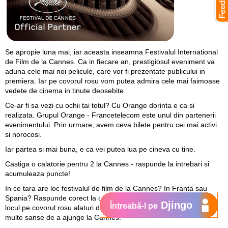
Se apropie luna mai, iar aceasta inseamna Festivalul International
de Film de la Cannes. Ca in fiecare an, prestigiosul eveniment va
aduna cele mai noi pelicule, care vor fi prezentate publicului in
premiera. Iar pe covorul rosu vom putea admira cele mai faimoase
vedete de cinema in tinute deosebite.
Ce-ar fi sa vezi cu ochii tai totul? Cu Orange dorinta e ca si
realizata. Grupul Orange - Francetelecom este unul din partenerii
evenimentului. Prin urmare, avem ceva bilete pentru cei mai activi
si norocosi.
Iar partea si mai buna, e ca vei putea lua pe cineva cu tine.
Castiga o calatorie pentru 2 la Cannes - raspunde la intrebari si
acumuleaza puncte!
In ce tara are loc festivalul de film de la Cannes? In Franta sau
Spania? Raspunde corect la cat mai multe intrebari si castiga-ti
Djingo
Întreabă-l pe
locul pe covorul rosu alaturi de vedete. Mai multe puncte - mai
multe sanse de a ajunge la Cannes.