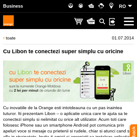
Business
RO
toate
01.07.2014
Cu Libon te conectezi super simplu cu oricine
Cu inovatiile de la Orange esti intotdeauna cu un pas inaintea
tuturor. Iti prezentam Libon – o aplicatie unica care te ajuta sa te
conectezi simplu si nelimitat cu orice alt utilizator. Acum toti care
folosesc iPhone sau un smartphone Android pot comunica prin
apeluri voce si mesaje cu prietenii si rudele, chiar si atunci cand se
afla in strainatate. Invita-ti amicii si apropiatii sa instaleze aplicatia