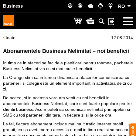
Business
RO
toate
12.08.2014
Abonamentele Business Nelimitat – noi beneficii
In timp ce in afaceri se fac deja planificari pentru toamna, pachetele
Business Nelimitat vin cu si mai multe beneficii.
La Orange stim ca in lumea dinamica a afacerilor comunicarea cu
partenerii si colegii este un element important in activitatea de zi cu
zi.
De aceea, si in aceasta vara am venit cu noi beneficii in
abonamentele Business Nelimitat, care sunt foarte populare printre
clientii business. Acum puteti sa comunicati nelimitat prin apeluri si
SMS cu toti partenerii din tara, in fiecare zi si la orice ora.
La fel, fiecare abonament include mai mult trafic Internet mobil
gratuit, ca sa aveti mereu acces la e-mail in timp real si sa accesati
informatii si documente importante, chiar daca nu sunteti in birou.