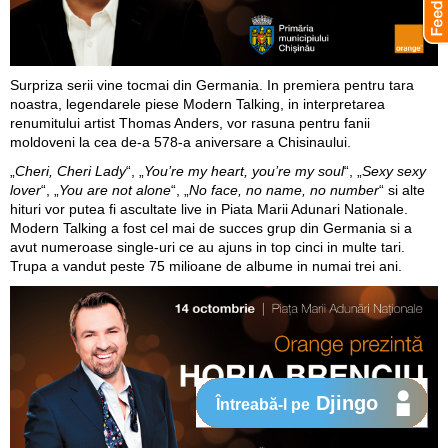
Surpriza serii vine tocmai din Germania. In premiera pentru tara
noastra, legendarele piese Modern Talking, in interpretarea
renumitului artist Thomas Anders, vor rasuna pentru fanii
moldoveni la cea de-a 578-a aniversare a Chisinaului.
„
Cheri, Cheri Lady
“, „
You’re my heart, you’re my soul
“, „
Sexy sexy
lover
“, „
You are not alone
“, „
No face, no name, no number
“ si alte
hituri vor putea fi ascultate live in Piata Marii Adunari Nationale.
Modern Talking a fost cel mai de succes grup din Germania si a
avut numeroase single-uri ce au ajuns in top cinci in multe tari.
Trupa a vandut peste 75 milioane de albume in numai trei ani.
Djingo
Întreabă-l pe