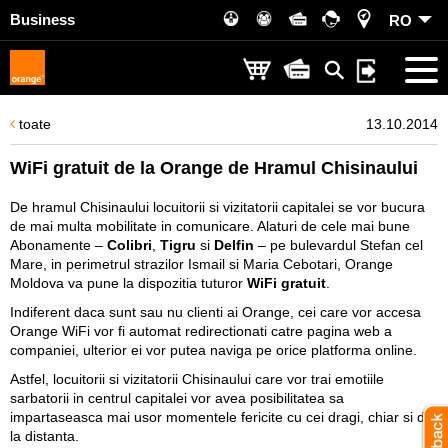
Business
RO
toate
13.10.2014
WiFi gratuit de la Orange de Hramul Chisinaului
De hramul Chisinaului locuitorii si vizitatorii capitalei se vor bucura
de mai multa mobilitate in comunicare. Alaturi de cele mai bune
Abonamente –
Colibri
,
Tigru
si
Delfin
– pe bulevardul Stefan cel
Mare, in perimetrul strazilor Ismail si Maria Cebotari, Orange
Moldova va pune la dispozitia tuturor
WiFi gratuit
.
Indiferent daca sunt sau nu clienti ai Orange, cei care vor accesa
Orange WiFi vor fi automat redirectionati catre pagina web a
companiei, ulterior ei vor putea naviga pe orice platforma online.
Astfel, locuitorii si vizitatorii Chisinaului care vor trai emotiile
sarbatorii in centrul capitalei vor avea posibilitatea sa
impartaseasca mai usor momentele fericite cu cei dragi, chiar si de
la distanta.