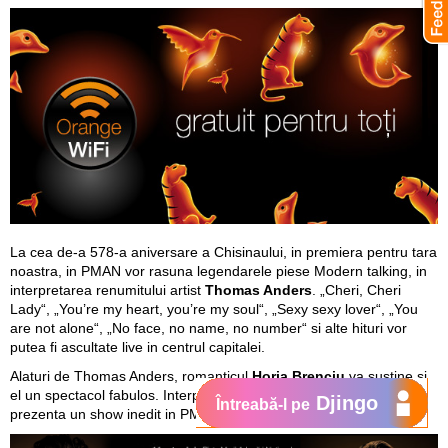
La cea de-a 578-a aniversare a Chisinaului, in premiera pentru tara
noastra, in PMAN vor rasuna legendarele piese Modern talking, in
interpretarea renumitului artist
Thomas Anders
. „Cheri, Cheri
Lady“, „You’re my heart, you’re my soul“, „Sexy sexy lover“, „You
are not alone“, „No face, no name, no number“ si alte hituri vor
putea fi ascultate live in centrul capitalei.
Alaturi de Thomas Anders, romanticul
Horia Brenciu
va sustine si
el un spectacol fabulos. Interpretul impreuna cu orchestra sa va
Djingo
Întreabă-l pe
prezenta un show inedit in PMAN.