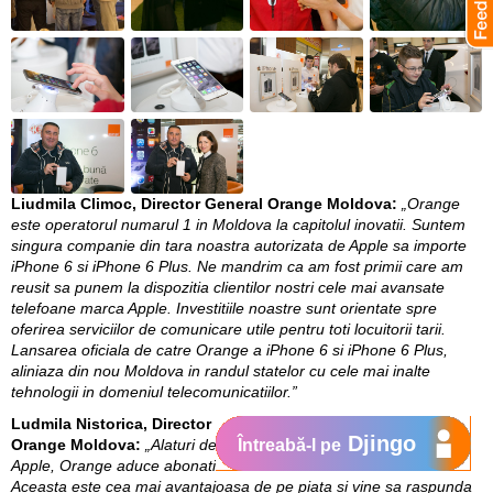
Liudmila Climoc, Director General Orange Moldova:
„Orange
este operatorul numarul 1 in Moldova la capitolul inovatii. Suntem
singura companie din tara noastra autorizata de Apple sa importe
iPhone 6 si iPhone 6 Plus. Ne mandrim ca am fost primii care am
reusit sa punem la dispozitia clientilor nostri cele mai avansate
telefoane marca Apple. Investitiile noastre sunt orientate spre
oferirea serviciilor de comunicare utile pentru toti locuitorii tarii.
Lansarea oficiala de catre Orange a iPhone 6 si iPhone 6 Plus,
aliniaza din nou Moldova in randul statelor cu cele mai inalte
tehnologii in domeniul telecomunicatiilor.”
Ludmila Nistorica, Director de Marketing si Comunicare
Djingo
Întreabă-l pe
Orange Moldova:
„Alaturi de cele mai avansate telefoane marca
Apple, Orange aduce abonatilor sai si cea mai buna oferta in rate.
Aceasta este cea mai avantajoasa de pe piata si vine sa raspunda