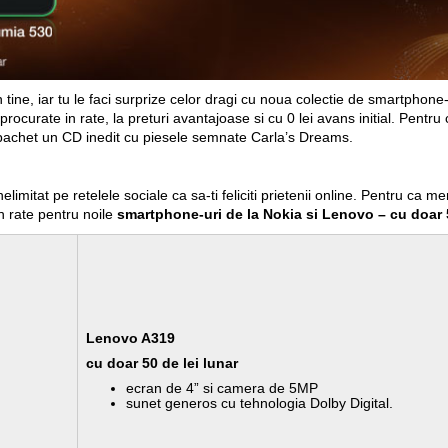
 tine, iar tu le faci surprize celor dragi cu noua colectie de smartphon
fi procurate in rate, la preturi avantajoase si cu 0 lei avans initial. Pent
pachet un CD inedit cu piesele semnate Carla’s Dreams.
imitat pe retelele sociale ca sa-ti feliciti prietenii online. Pentru ca me
n rate pentru noile
smartphone-uri de la Nokia si Lenovo – cu doar 50
Lenovo A319
cu doar 50 de lei lunar
ecran de 4” si camera de 5MP
sunet generos cu tehnologia Dolby Digital.