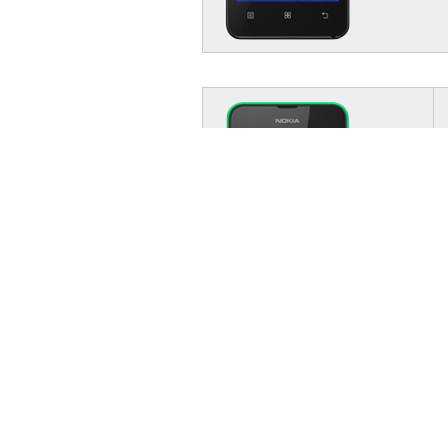
Cu Abonamentul Tigru
Cu Abonament Tigru esti liber sa petrec
smartphone-uri 4G – 180 de lei lunar