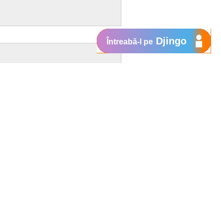
Djingo
Întreabă-l pe
a Nokia.
cu cea mai tare colectie de