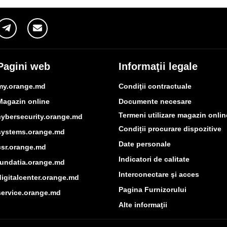
Pagini web
Informaţii legale
my.orange.md
Condiţii contractuale
Magazin online
Documente necesare
Termeni utilizare magazin onlin
cybersecurity.orange.md
Condiții procurare dispozitive
systems.orange.md
Date personale
csr.orange.md
Indicatori de calitate
fundatia.orange.md
Interconectare şi acces
digitalcenter.orange.md
Pagina Furnizorului
service.orange.md
Alte informaţii