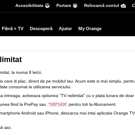
Accesibilitate
Portare
Reîncarcă contul
С
Fibră + TV
Descoperă
Ajutor
My Orange
imitat
tat, la numai 8 lei/zi.
 care iti plac, direct de pe mobilul tau. Acum este si mai simplu, pentr
 date consumat la utilizarea serviciului.
na intreaga, activeaza optiunea “TV nelimitat” cu o plata lunara de doar 
iunea fiind la PrePay sau
pentru toti la Abonament.
*100*141#
artphone Android sau iPhone, descarca mai intai aplicatia
Orange TV
sti
aici
.