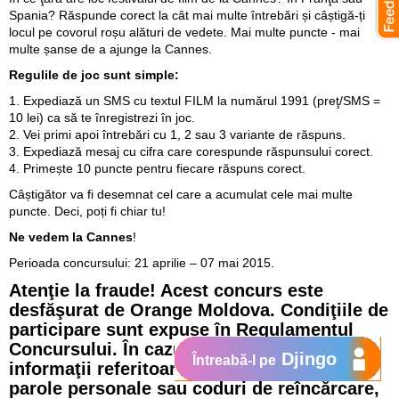
Spania? Răspunde corect la cât mai multe întrebări și câștigă-ți
locul pe covorul roșu alături de vedete. Mai multe puncte - mai
multe șanse de a ajunge la Cannes.
Regulile de joc sunt simple:
1. Expediază un SMS cu textul FILM la numărul 1991 (preţ/SMS =
10 lei) ca să te înregistrezi în joc.
2. Vei primi apoi întrebări cu 1, 2 sau 3 variante de răspuns.
3. Expediază mesaj cu cifra care corespunde răspunsului corect.
4. Primește 10 puncte pentru fiecare răspuns corect.
Câștigător va fi desemnat cel care a acumulat cele mai multe
puncte. Deci, poți fi chiar tu!
Ne vedem la Cannes
!
Perioada concursului: 21 aprilie – 07 mai 2015.
Atenţie la fraude! Acest concurs este
desfăşurat de Orange Moldova. Condiţiile de
participare sunt expuse în Regulamentul
Concursului. În cazul în care se solicită
Djingo
Întreabă-l pe
informaţii referitoare la conturi bancare,
parole personale sau coduri de reîncărcare,