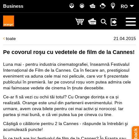
Business
RO
toate
21.04.2015
Pe covorul roşu cu vedetele de film de la Cannes!
Luna mai - pentru industria cinematografiei, înseamnă Festivalul
Internațional de Film de la Cannes. Ca în fiecare an, prestigiosul
eveniment va aduna cele mai noi pelicule, care vor fi prezentate
publicului în premieră. Iar pe covorul roșu vom putea admira cele
mai faimoase vedete de cinema în ținute deosebite.
Ce-ar fi să vezi cu ochii tăi totul? Cu Orange dorința e ca și
realizată. Orange este unul din partenerii evenimentului. Prin
urmare, avem ceva bilete pentru cei mai activi și norocoși. Iar
partea și mai bună, e că vei putea lua pe cineva cu tine.
Câștigă o călătorie pentru 2 la Cannes - răspunde la întrebări şi
acumulează puncte!
În ce ţară are loc festivalul de film de la Cannes? În Franţa sau