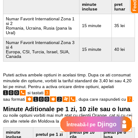
minute
pret
incluse
lunar
Numar Favorit International Zona 1
si 2
15 minute
35 lei
Romania, Ucraina, Rusia (pana la
Ural)
Numar Favorit International Zona 3
si 4
15 minute
40 lei
Europa, CSI, Turcia, Israel, SUA,
Canada
Puteti activa ambele optiuni in acelasi timp. Dupa ce ati consumat
minutele din optiune, vorbiti la tariful standard de 3,40 lei sau 4,20
lei pe minut. Pentru a activa oricare dintre optiuni, apelati
1
0
0
si tastati
3
sau formati
1
0
0
2
, dupa care raspundeti cu
7
.
Minute Aditionale pe 1 zi, 10 zile sau o luna
cu noile optiuni vorbiti mai mult atat cu clientii Orange, cat si cu cei
din alte retele din Moldova la fix sau mobil
Djingo
Întreabă-l pe
minute
pretul pe 10
pretul pe o
pretul pe 1 zi
incluse
zile
luna