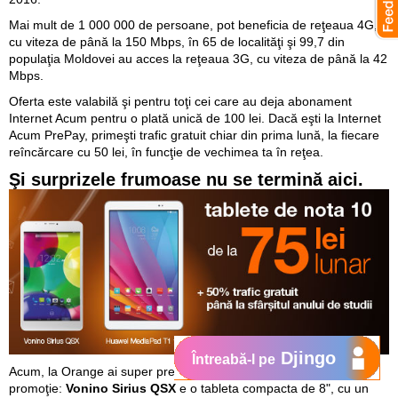
Mai mult de 1 000 000 de persoane, pot beneficia de reţeaua 4G,
cu viteza de până la 150 Mbps, în 65 de localităţi şi 99,7 din
populaţia Moldovei au acces la reţeaua 3G, cu viteza de până la 42
Mbps.
Oferta este valabilă şi pentru toţi cei care au deja abonament
Internet Acum pentru o plată unică de 100 lei. Dacă eşti la Internet
Acum PrePay, primeşti trafic gratuit chiar din prima lună, la fiecare
reîncărcare cu 50 lei, în funcţie de vechimea ta în reţea.
Şi surprizele frumoase nu se termină aici.
Djingo
Întreabă-l pe
Acum, la Orange ai
super preţ şi ofertă în rate
la tabletele din
promoţie:
Vonino Sirius QSX
e o tableta compacta de 8", cu un