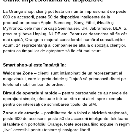
La Orange shop, clienţi pot testa un număr impresionant de peste
600 de accesorii, peste 50 de dispozitive inteligente de la
producători precum Apple, Samsung, Sony, Fitbit, iHealth şi
MyKronoz, cele mai noi căşti Sennhaiser, UR, Jabramove, BEATS,
precum şi boxe
Unplug, NUDE etc. Pentru ca deservirea să fie cât
mai rapidă, Orange a majorat considerabil numărul consultanţilor.
Acum, 14 reprezentanţi ai companiei se află la dispoziţia clienţilor,
pentru ca timpul lor de aşteptare să fie cât mai scurt.
Smart shop-ul este împărțit în:
Welcome Zone
– clienții sunt întâmpinați de un reprezentant al
magazinului, care le preia datele și îi ajută să primească direct pe
telefonul mobil un bon de ordine.
Biroul de operațiuni rapide
– pentru persoanele ce au nevoie de
operațiuni simple, efectuate într-un ritm mai alert, spre exemplu
pentru cei interesați de schimbarea tipului de SIM.
Zonele de atracție
– posibilitatea de a folosi o bicicletă staționară,
peste 600 de accesorii, peste 50 de accesorii inteligente, telefoane
și tablete din portofoliul Orange, toate acestea fiind expuse in regim
„live” accesibil pentru testare şi navigare liberă.