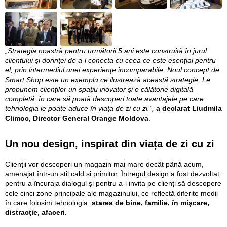
„Strategia noastră pentru următorii 5 ani este construită în jurul
clientului şi dorinţei de a-l conecta cu ceea ce este esențial pentru
el, prin intermediul unei experienţe incomparabile. Noul concept de
Smart Shop este un exemplu ce ilustrează această strategie. Le
propunem clienților un spațiu inovator şi o călătorie digitală
completă, în care să poată descoperi toate avantajele pe care
tehnologia le poate aduce în viaţa de zi cu zi.”,
a declarat Liudmila
Climoc, Director General Orange Moldova
.
Un nou design, inspirat din viața de zi cu zi
Clienții vor descoperi un magazin mai mare decât până acum,
amenajat într-un stil cald și primitor. Întregul design a fost dezvoltat
pentru a încuraja dialogul și pentru a-i invita pe clienți să descopere
cele cinci zone principale ale magazinului, ce reflectă diferite medii
în care folosim tehnologia:
starea de bine, familie, în mişcare,
distracţie, afaceri.