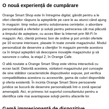
O nouă experiență de cumpărare
Orange Smart Shop este în întregime digital, gândit pentru a le
oferi clienților răspuns la aşteptările pe care le au atunci când ajung
în magazin: timp redus pentru soluționarea cerințelor, o abordare
personalizată a ofertelor și soluții pentru petrecerea cât mai plăcută
a timpului de așteptare, cu acces liber la Internet prin Wi-Fi în
magazin. Aici, clienții primesc bon de ordine şi pot urmări ofertele
pe 10 ecrane interioare, plasate în toate zonele magazinului. Modul
personalizat de deservire a clienţilor în magazin permite acestora
ca în timpul aşteptării să descopere inovaţiile magazinului şi să
savureze o cafea, la etajul 2, în Orange Cafe.
O altă noutate a Orange Smart Shop este vitrina interactivă cu
ecran tactil. Datorită acesteia, vizitatorii magazinului pot cunoaşte
de sine stătător caracteristicile dispozitivelor expuse, pot verifica
compatibilitatea acestora cu accesoriile, gama de culori disponibile
şi oferta existentă. În incinta Orange Smart Store persoanele
juridice se bucură de deservire personalizată într-o zonă special
amenajată. Aici, ei primesc tot suportul consultantului pentru a
identifica cele mai avantajoase soluţii pentru afacerile lor.
Gamă impresionantă de dispozitive