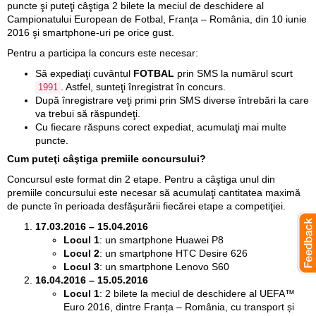
puncte şi puteţi câştiga 2 bilete la meciul de deschidere al
Campionatului European de Fotbal, Franța – România, din 10 iunie
2016 şi smartphone-uri pe orice gust.
Pentru a participa la concurs este necesar:
Să expediaţi cuvântul
FOTBAL
prin SMS la numărul scurt
. Astfel, sunteţi înregistrat în concurs.
1991
După înregistrare veţi primi prin SMS diverse întrebări la care
va trebui să răspundeţi.
Cu fiecare răspuns corect expediat, acumulaţi mai multe
puncte.
Cum puteţi câştiga premiile concursului?
Concursul este format din 2 etape. Pentru a câştiga unul din
premiile concursului este necesar să acumulaţi cantitatea maximă
de puncte în perioada desfăşurării fiecărei etape a competiţiei.
17.03.2016 – 15.04.2016
Locul 1
: un smartphone Huawei P8
Locul 2
: un smartphone HTC Desire 626
Locul 3
: un smartphone Lenovo S60
16.04.2016 – 15.05.2016
Locul 1
: 2 bilete la meciul de deschidere al UEFA™
Euro 2016, dintre Franța – România, cu transport și