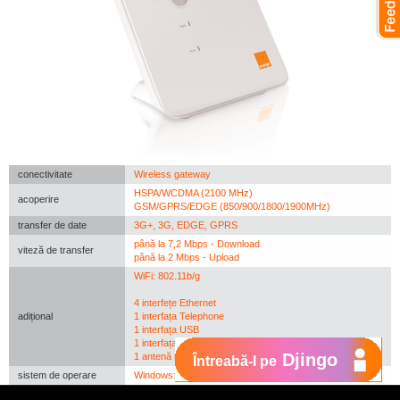
conectivitate
Wireless gateway
HSPA/WCDMA (2100 MHz)
acoperire
GSM/GPRS/EDGE (850/900/1800/1900MHz)
transfer de date
3G+, 3G, EDGE, GPRS
până la 7,2 Mbps - Download
viteză de transfer
până la 2 Mbps - Upload
WiFi: 802.11b/g
4 interfețe Ethernet
adițional
1 interfața Telephone
1 interfața USB
1 interfața Antenă externă
Djingo
1 antenă mobilă
Întreabă-l pe
sistem de operare
Windows: 2000; XP, Vista; Mac OS