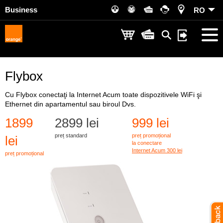
Business
RO
Flybox
Cu Flybox conectaţi la Internet Acum toate dispozitivele WiFi şi
Ethernet din apartamentul sau biroul Dvs.
1899
2899 lei
999 lei
preț standard
preț promoțional
lei
la conectare
Internet Acum 300 lei
preț promoțional