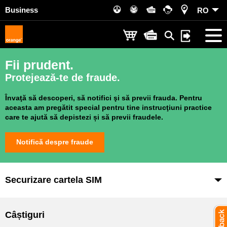
Business
RO
Fii prudent.
Protejează-te de fraude.
Învaţă să descoperi, să notifici şi să previi frauda. Pentru
aceasta am pregătit special pentru tine instrucţiuni practice
care te ajută să depistezi și să previi fraudele.
Notifică despre fraude
Securizare cartela SIM
Câștiguri