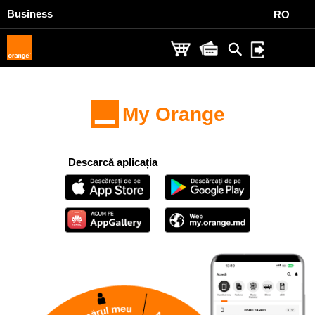
Business
RO
Aplicația
My Orange
ai totul la îndemână
Descarcă aplicația