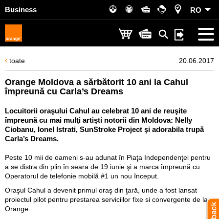
Business
RO
toate
20.06.2017
Orange Moldova a sărbătorit 10 ani la Cahul
împreună cu Carla’s Dreams
Locuitorii oraşului Cahul au celebrat 10 ani de reuşite
împreună cu mai mulţi artişti notorii din Moldova: Nelly
Ciobanu, Ionel Istrati, SunStroke Project şi adorabila trupă
Carla’s Dreams.
Peste 10 mii de oameni s-au adunat în Piaţa Independenţei pentru
a se distra din plin în seara de 19 iunie şi a marca împreună cu
Operatorul de telefonie mobilă #1
un nou început.
Oraşul Cahul a devenit primul oraş din ţară, unde a fost lansat
proiectul pilot pentru prestarea serviciilor fixe si convergente de la
Orange.