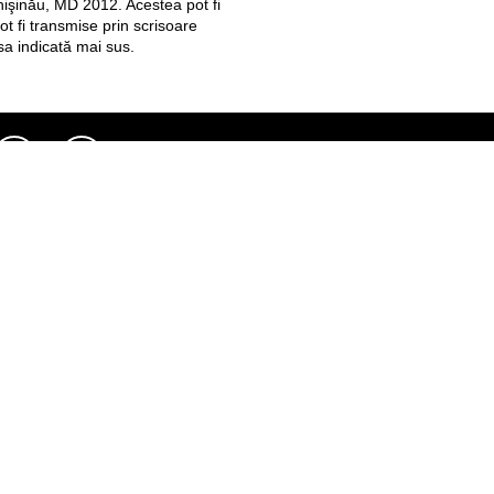
hişinău, MD 2012. Acestea pot fi
t fi transmise prin scrisoare
a indicată mai sus.
Pagini web
Informaţii legale
my.orange.md
Condiţii contractuale
Magazin online
Documente necesare
Termeni utilizare magazin onlin
cybersecurity.orange.md
Condiții procurare dispozitive
systems.orange.md
Date personale
csr.orange.md
Indicatori de calitate
fundatia.orange.md
Interconectare şi acces
digitalcenter.orange.md