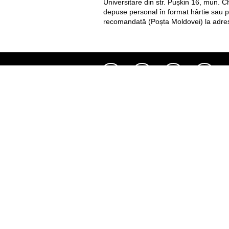
Universitare din str. Pușkin 16, mun. C
depuse personal în format hârtie sau po
recomandată (Poșta Moldovei) la adres
Util
Despre Orange Moldova
ISO
Cod de etică
Cariera
Magazine
Magazinul mobil Orange
Semnătura Mobilă