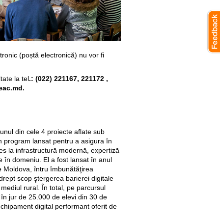
ronic (poștă electronică) nu vor fi
tate la tel
.: (022) 221167, 221172 ,
eac.md.
unul din cele 4 proiecte aflate sub
n program lansat pentru a asigura în
es la infrastructură modernă, expertiză
e în domeniu. El a fost lansat în anul
ge Moldova, întru îmbunătăţirea
drept scop ştergerea barierei digitale
mediul rural. În total, pe parcursul
i, în jur de 25.000 de elevi din 30 de
echipament digital performant oferit de