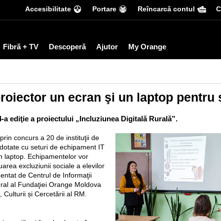
Accesibilitate
Portare
Reîncarcă contul
С
Fibră + TV
Descoperă
Ajutor
My Orange
roiector un ecran şi un laptop pentru 
a ediţie a proiectului „Incluziunea Digitală Rurală”.
rin concurs a 20 de instituţii de
 dotate cu seturi de echipament IT
un laptop. Echipamentelor vor
nuarea excluziunii sociale a elevilor
mentat de Centrul de Informaţii
egral al Fundaţiei Orange Moldova
, Culturii și Cercetării al RM.