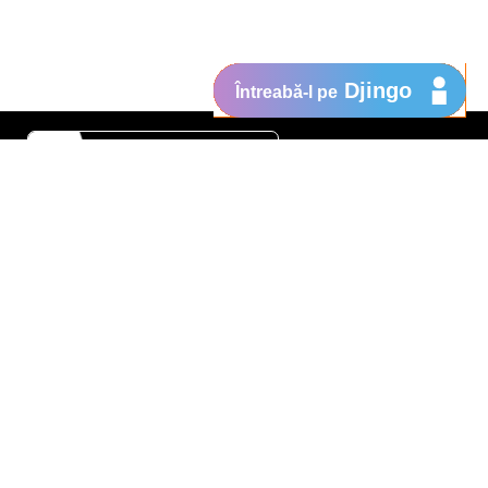
Djingo
Întreabă-l pe
Suport
My Orange
Ajutor
e
New
Orange Chat
Orange Service
Modele de cereri
Cum depui o reclamaţie
Protejează-te de fraude