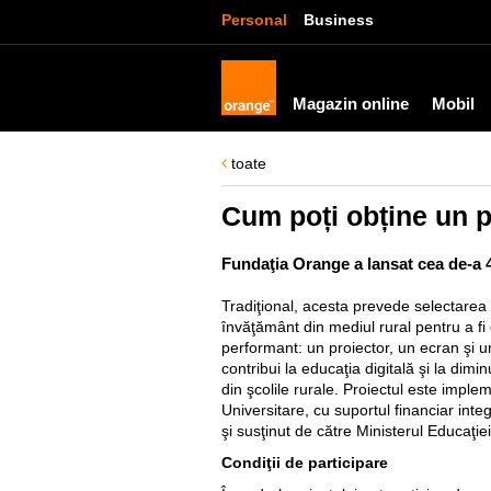
Personal
Business
Magazin online
Mobil
toate
Cum poți obține un p
Fundaţia Orange a lansat cea de-a 4-
Tradiţional, acesta prevede selectarea p
învăţământ din mediul rural pentru a fi
performant: un proiector, un ecran şi 
contribui la educaţia digitală şi la dimi
din şcolile rurale. Proiectul este imple
Universitare, cu suportul financiar int
şi susţinut de către Ministerul Educaţiei
Condiţii de participare