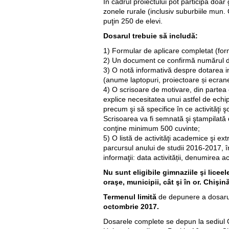
În cadrul proiectului pot participa doar 
zonele rurale (inclusiv suburbiile mun.
puţin 250 de elevi.
Dosarul trebuie să includă:
1) Formular de aplicare completat (form
2) Un document ce confirmă numărul de
3) O notă informativă despre dotarea in
(anume laptopuri, proiectoare și ecran
4) O scrisoare de motivare, din partea di
explice necesitatea unui astfel de ech
precum şi să specifice în ce activităţi şc
Scrisoarea va fi semnată şi ştampilată de
conţine minimum 500 cuvinte;
5) O listă de activităţi academice şi ex
parcursul anului de studii 2016-2017, 
informaţii: data activității, denumirea act
Nu sunt eligibile gimnaziile şi liceel
oraşe, municipii, cât şi în or. Chişin
Termenul limită
de depunere a dosarul
octombrie 2017.
Dosarele complete se depun la sediul C