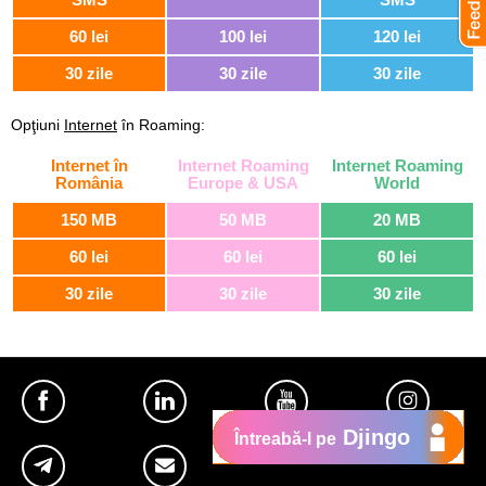
60 lei
100 lei
120 lei
30 zile
30 zile
30 zile
Opţiuni
Internet
în Roaming:
Internet în
Internet Roaming
Internet Roaming
România
Europe & USA
World
150 MB
50 MB
20 MB
60 lei
60 lei
60 lei
30 zile
30 zile
30 zile
Djingo
Întreabă-l pe