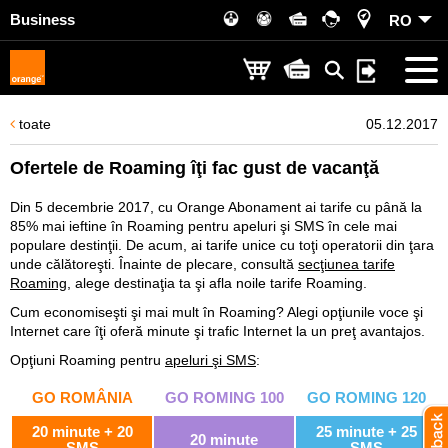
Business
RO
toate
05.12.2017
Ofertele de Roaming îţi fac gust de vacanţă
Din 5 decembrie 2017, cu Orange Abonament ai tarife cu până la
85% mai ieftine în Roaming pentru apeluri şi SMS în cele mai
populare destinţii. De acum, ai tarife unice cu toţi operatorii din ţara
unde călătoreşti. Înainte de plecare, consultă
secţiunea tarife
Roaming
, alege destinaţia ta şi afla noile tarife Roaming.
Cum economiseşti şi mai mult în Roaming? Alegi opţiunile voce şi
Internet care îţi oferă minute şi trafic Internet la un preţ avantajos.
Opţiuni Roaming pentru
apeluri şi SMS
:
GO ROMÂNIA
GO ROMING 100
GO ROMING 120
20 minute + 20
25 minute + 25
20 minute
SMS
SMS