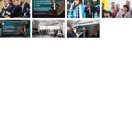
Pagini web
Informaţii legale
my.orange.md
Condiţii contractuale
Magazin online
Documente necesare
Termeni utilizare magazin onlin
cybersecurity.orange.md
Condiții procurare dispozitive
systems.orange.md
Date personale
csr.orange.md