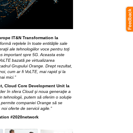
rope IT&N Transformation la
ormă reţelele în toate entităţile sale
aţii ale tehnologiilor voce pentru toţi
pas important spre 5G. Aceasta este
VoLTE bazată pe virtualizarea
 cadrul Grupului Orange. Drept rezultat,
oi, cum ar fi VoLTE, mai rapid şi la
ai mici.”
t, Cloud Core Development Unit la
ider în sfera Cloud şi noua generaţie a
n tehnologii, putem să oferim o soluţie
 permite companiei Orange să se
noi oferte de servicii agile.”
zation #2020network