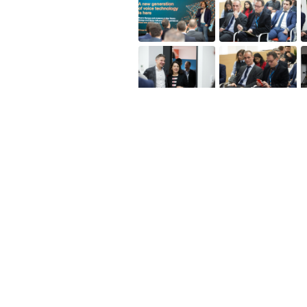
Util
Despre Orange Moldova
ISO
Cod de etică
Cariera
Magazine