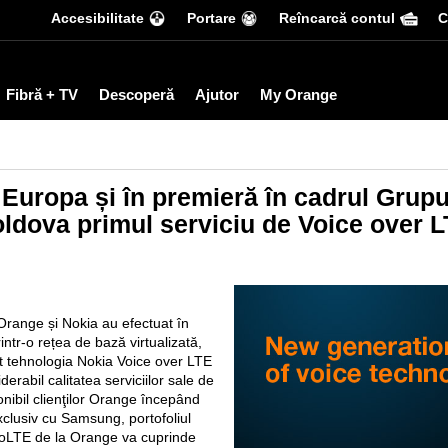
Accesibilitate
Portare
Reîncarcă contul
С
Fibră + TV
Descoperă
Ajutor
My Orange
 Europa și în premieră în cadrul Grup
ldova primul serviciu de Voice over L
Orange și Nokia au efectuat în
ntr-o rețea de bază virtualizată,
t tehnologia Nokia Voice over LTE
rabil calitatea serviciilor sale de
onibil clienţilor Orange începând
exclusiv cu Samsung, portofoliul
l VoLTE de la Orange va cuprinde