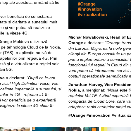
e top ale acestuia, urmând să fie
a vor beneficia de conectarea
ate și claritate a sunetului mult
ie şi vor putea să realizeze
ile la viteze 4G.
Michał Nowakowski, Head of Eu
 Orange Moldova utilizează
Orange
a declarat:
“Orange transf
 pe tehnologia Cloud de la Nokia,
din Europa. Migrarea la noile gener
 (TAS), o aplicație nativă de
clienţii din Europa constituie un 
 apelurilor prin reţeaua 4G. Prin
prima implementare a serviciului 
 şi o virtualizare a reţelei sale
funcţionalului reţelei în Cloud din
rii 5G.
vom putea să introducem servicii n
costuri operaţionale semnificativ m
ova
a declarat:
“După ce le-am
rviciul High Definition voice, vom
Jonathan Harvey, Vice Presiden
 calitate impecabilă a sunetului, şi
Nokia,
a menţionat:
“Nokia este l
ilor în 4G - rețeaua #1 în
reţelelor VoLTE. Având expertiză î
ri vor beneficia de o experienţă
compactă de Cloud Core, care va
avigheze la viteze 4G chiar în
adapteze rapid cerințelor pieței cu 
#Orange #innovation #virtuali