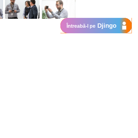
Djingo
Întreabă-l pe
Suport
My Orange
Ajutor
e
New
Orange Chat
Orange Service
Modele de cereri