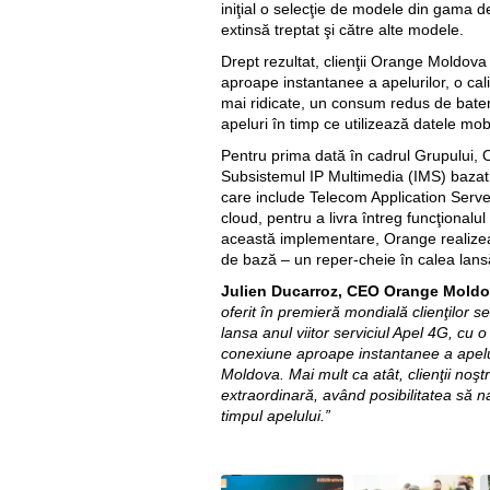
iniţial o selecţie de modele din gama d
extinsă treptat şi către alte modele.
Drept rezultat, clienţii Orange Moldov
aproape instantanee a apelurilor, o calit
mai ridicate, un consum redus de bater
apeluri în timp ce utilizează datele mob
Pentru prima dată în cadrul Grupului,
Subsistemul IP Multimedia (IMS) bazat
care include Telecom Application Server
cloud, pentru a livra întreg funcţionalul
această implementare, Orange realizează
de bază – un reper-cheie în calea lansă
Julien Ducarroz, CEO Orange Mold
oferit în premieră mondială clienţilor se
lansa anul viitor serviciul Apel 4G, cu o
conexiune aproape instantanee a apelur
Moldova. Mai mult ca atât, clienţii noşt
extraordinară, având posibilitatea să n
timpul apelului.”