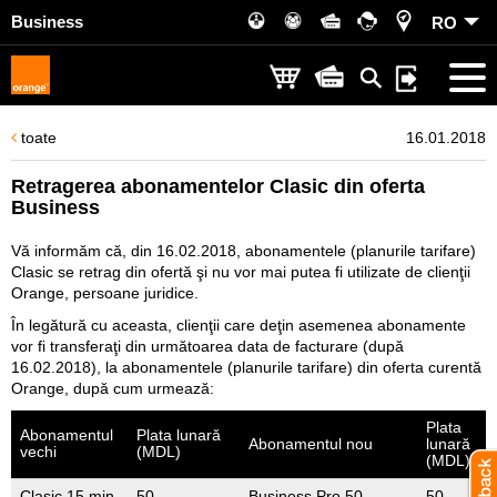
Business
RO
toate
16.01.2018
Retragerea abonamentelor Clasic din oferta
Business
Vă informăm că, din 16.02.2018, abonamentele (planurile tarifare)
Clasic se retrag din ofertă şi nu vor mai putea fi utilizate de clienţii
Orange, persoane juridice.
În legătură cu aceasta, clienţii care deţin asemenea abonamente
vor fi transferaţi din următoarea data de facturare (după
16.02.2018), la abonamentele (planurile tarifare) din oferta curentă
Orange, după cum urmează:
Plata
Abonamentul
Plata lunară
Abonamentul nou
lunară
vechi
(MDL)
(MDL)
Clasic 15 min.
50
Business Pro 50
50