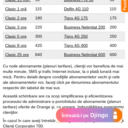
Clasic 1 oră
115
Delfin 4G 110
110
Clasic 2 ore
180
Tigru 4G 175
175
Clasic 3 ore
220
Business Nelimitat 200
200
Clasic 5 ore
300
Tigru 4G 250
250
Clasic 8 ore
420
Tigru 4G 400
400
Clasic 25 ore
840
Business Nelimitat 600
600
Cu noile abonamente (planuri tarifare), clienţii vor beneficia de mai
multe minute, SMS şi trafic Internet incluse, la o plată lunară mai
mică. Pentru detalii despre condiţiile abonamentelor vechi şi cele
ale abonamentelor noi, faceţi click pe denumirea abonamentului
respectiv din tabelul de mai sus.
Această schimbare are ca scop simplificarea şi eficientizarea
procesului de administrare a portofoliului de abonamente (planuri
tarifare) oferite de Orange şi, ca urmare, îmbunătăţirea experienţei
clienţilor.
Djingo
Întreabă-l pe
În cazul în care aveţi întrebări, Vă rugăm să apelaţi Serviciul Relaţii
Clienţi Corporativi 700.