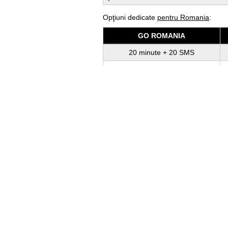
Opţiuni dedicate
pentru Romania
:
GO ROMANIA
20 minute + 20 SMS
60 lei
30 zile
Activează
Lista completa a ţărilor disponibile în 
Activează opţiunile Roaming accesân