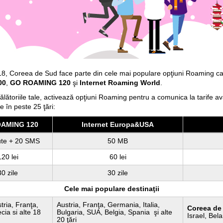
18, Coreea de Sud face parte din cele mai populare opţiuni Roaming car
00
,
GO ROAMING 120
şi
Internet Roaming World
.
 călătoriile tale, activează opţiuni Roaming pentru a comunica la tarife 
e în peste 25 ţări:
AMING 120
Internet Europa&USA
ute + 20 SMS
50 MB
120 lei
60 lei
30 zile
30 zile
Cele mai populare destinaţii
tria, Franţa,
Austria, Franţa, Germania, Italia,
Coreea de
cia si alte 18
Bulgaria, SUA, Belgia, Spania şi alte
Israel, Bela
20 ţări