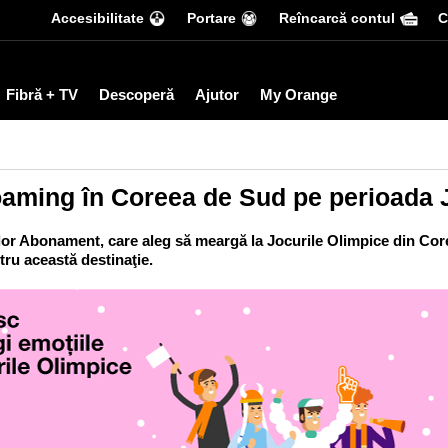
Accesibilitate
Portare
Reîncarcă contul
С
Fibră + TV
Descoperă
Ajutor
My Orange
oaming în Coreea de Sud pe perioada 
lor Abonament, care aleg să meargă la Jocurile Olimpice din Core
ru această destinaţie.