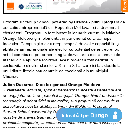
Programul Startup School, powered by Orange - primul program de
educație antreprenorială din Republica Moldova - și-a desemnat
câștigătorii. Programul a fost lansat în ianuarie curent, la iniţiativa
Orange Moldova şi implementat în parteneriat cu Dreamups
Inovation Campus și a avut drept scop să dezvolte capacitățile și
abilitățile antreprenoriale ale elevilor cu potențial de antreprenor,
astfel contribuind pe termen lung la dezvoltarea ecosistemului de
afaceri din Republica Moldova. Acest proiect a fost dedicat în
exclusivitate elevilor claselor a X-a - a XII-a, care își fac studiile la
unul dintre liceele sau centrele de excelență din municipiul
Chișinău.
Julien Ducarroz, Director general Orange Moldova:
"Creativitate, agilitate, spirit antreprenorial, aceste așteptări le are
un angajator de la un potențial angajat. Orange, fiind trendsetter în
tehnologie și adept fidel al inovațiilor, și-a propus să contribuie la
dezvoltarea acestor abilități la tinerii din Moldova. Programul
Startup School powered by Orange vine să reconfirme obiectivele
Djingo
Întreabă-l pe
noastre de a avea tineri ambițioși și de succes. Orange, prin
proiectele susținute, va continua să facă cele mai mari investiții în
domeniul educației tinerii generații."