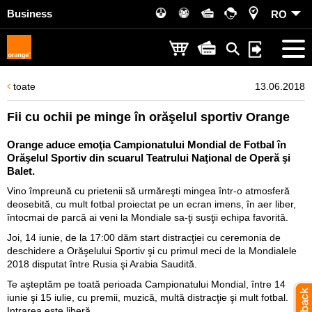
Business
RO
toate
13.06.2018
Fii cu ochii pe minge în orăşelul sportiv Orange
Orange aduce emoţia Campionatului Mondial de Fotbal în
Orăşelul Sportiv din scuarul Teatrului Naţional de Operă şi
Balet.
Vino împreună cu prietenii să urmăreşti mingea într-o atmosferă
deosebită, cu mult fotbal proiectat pe un ecran imens, în aer liber,
întocmai de parcă ai veni la Mondiale sa-ţi susţii echipa favorită.
Joi, 14 iunie, de la 17:00 dăm start distracţiei cu ceremonia de
deschidere a Orăşelului Sportiv şi cu primul meci de la Mondialele
2018 disputat între Rusia şi Arabia Saudită.
Te aşteptăm pe toată perioada Campionatului Mondial, între 14
iunie şi 15 iulie, cu premii, muzică, multă distracţie şi mult fotbal.
Intrarea este liberă.