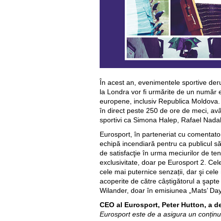
În acest an, evenimentele sportive der
la Londra vor fi urmărite de un număr 
europene, inclusiv Republica Moldova
în direct peste 250 de ore de meci, avâ
sportivi ca Simona Halep, Rafael Nadal
Eurosport, în parteneriat cu comentatori
echipă incendiară pentru ca publicul să
de satisfacţie în urma meciurilor de teni
exclusivitate, doar pe Eurosport 2. Cel
cele mai puternice senzații, dar şi cele 
acoperite de către câștigătorul a şapte
Wilander, doar în emisiunea „Mats’ Day
CEO al Eurosport, Peter Hutton, a de
Eurosport este de a asigura un conținu