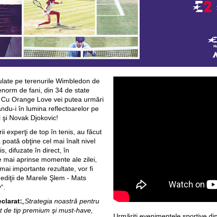
ulate pe terenurile Wimbledon de
enorm de fani, din 34 de state
. Cu Orange Love vei putea urmări
ndu-i în lumina reflectoarelor pe
 şi Novak Djokovic!
i experţi de top în tenis, au făcut
 poată obţine cel mai înalt nivel
s, difuzate în direct, în
e mai aprinse momente ale zilei,
mai importante rezultate, vor fi
 ediţii de Marele Şlem - Mats
“.
clarat:
„Strategia noastră pentru
t de tip premium şi must-have,
Urmăriţi evenimentele sportive di