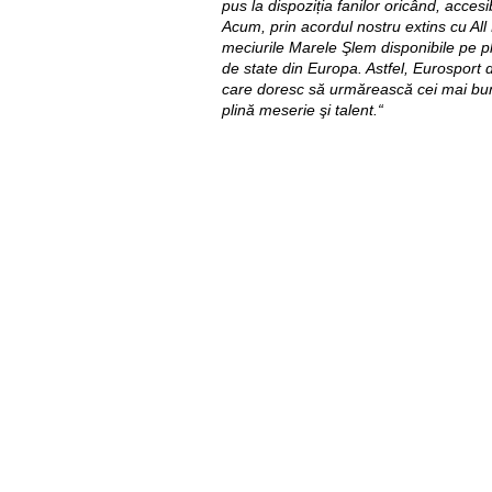
pus la dispoziția fanilor oricând, accesib
Acum, prin acordul nostru extins cu Al
meciurile Marele Şlem disponibile pe pl
de state din Europa. Astfel, Eurosport d
care doresc să urmărească cei mai buni
plină meserie şi talent.“
Util
Despre Orange Moldova
ISO
Cod de etică
Cariera
Magazine
Magazinul mobil Orange