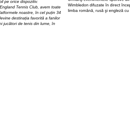
il pe orice dispozitiv.
Wimbledon difuzate în direct înce
l England Tennis Club, avem toate
limba română, rusă şi engleză c
atformele noastre, în cel puțin 34
evine destinația favorită a fanilor
 jucători de tenis din lume, în
Pagini web
Informaţii legale
my.orange.md
Condiţii contractuale
Magazin online
Documente necesare
Termeni utilizare magazin onlin
cybersecurity.orange.md
Condiții procurare dispozitive
systems.orange.md
Date personale
csr.orange.md
Indicatori de calitate
fundatia.orange.md