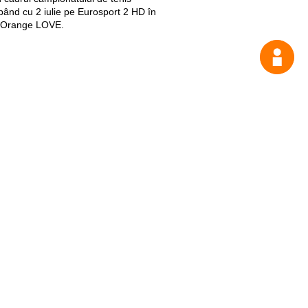
pând cu 2 iulie pe Eurosport 2 HD în
u Orange LOVE.
Suport
My Orange
Ajutor
e
New
Orange Chat
Orange Service
Modele de cereri
Cum depui o reclamaţie