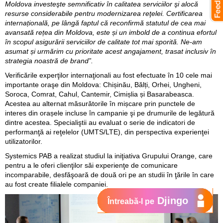
Moldova investeşte semnificativ în calitatea serviciilor şi alocă
resurse considerabile pentru modernizarea reţelei. Certificarea
internațională, pe lângă faptul că reconfirmă statutul de cea mai
avansată rețea din Moldova, este și un imbold de a continua efortul
în scopul asigurării serviciilor de calitate tot mai sporită. Ne-am
asumat și urmărim cu prioritate acest angajament, trasat inclusiv în
strategia noastră de brand”.
Verificările experţilor internaţionali au fost efectuate în 10 cele mai
importante oraşe din Moldova: Chișinău, Bălți, Orhei, Ungheni,
Soroca, Comrat, Cahul, Cantemir, Cimișlia și Basarabeasca.
Acestea au alternat măsurătorile în mișcare prin punctele de
interes din orașele incluse în campanie şi pe drumurile de legătură
dintre acestea. Specialiştii au evaluat o serie de indicatori de
performanţă ai reţelelor (UMTS/LTE), din perspectiva experienţei
utilizatorilor.
Systemics PAB a realizat studiul la iniţiativa Grupului Orange, care
pentru a le oferi clienţilor săi experienţe de comunicare
incomparabile, desfăşoară de două ori pe an studii în ţările în care
au fost create filialele companiei.
Djingo
Întreabă-l pe