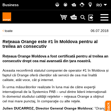
Business
RO
toate
06.07.2018
Reţeaua Orange este #1 în Moldova pentru al
treilea an consecutiv
Rețeaua Orange Moldova a fost certificată pentru al treilea an
consecutiv drept cea mai avansată din ţara noastră.
Aceasta reconfirmă statutul companiei de operator #1 în Moldova și
faptul că Orange oferă clienților săi servicii de cea mai înaltă
calitate, atât voce, cât şi internet.
În urma măsurătorilor realizate în luna mai de către experţii
internaţionali de la Systemics PAB – unul dintre liderii internaţionali
în domeniul studiului calităţii reţelelor – reţeaua Orange a obţinut
cel mai mare punctaj, în comparaţie cu alte reţele.
Julien DUCARROZ, Director General Orange Moldova:
”Orange